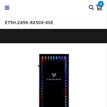
0
E75H.245K-8X50X-0SE
Oyun Bilgisayarı
Masaüstü Oyun Bilgisayarı
Excalibur