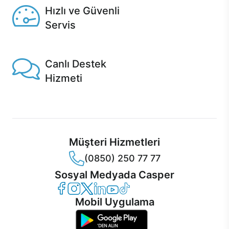
Hızlı ve Güvenli
Servis
1 Saatte servis, Jet servis ve Turbo servis seçenekleri
Casper'da!
Canlı Destek
Hizmeti
Ürünlerinizle ilgili Casper Canlı Destek hizmeti her daim
sizinle.
Müşteri Hizmetleri
(0850) 250 77 77
Sosyal Medyada Casper
Casper Facebook
Casper Instagram
Casper Twitter
Casper LinkedIn
Casper YouTube
Casper TikTok
Mobil Uygulama