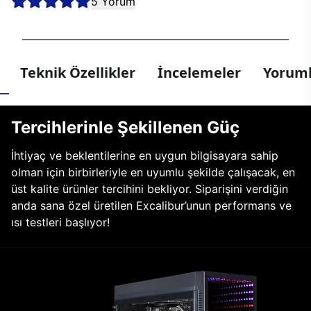
5 Yorum
Teknik Özellikler
İncelemeler
Yoruml
Tercihlerinle Şekillenen Güç
İhtiyaç ve beklentilerine en uygun bilgisayara sahip
olman için birbirleriyle en uyumlu şekilde çalışacak, en
üst kalite ürünler tercihini bekliyor. Siparişini verdiğin
anda sana özel üretilen Excalibur’unun performans ve
ısı testleri başlıyor!