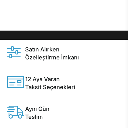
Üstelik satın alma ve satın alma sonrasında hızlı
destek sayesinde Casper kullanıcıların her zaman
yanında!
Satın Alırken
Özelleştirme İmkanı
Casper ürünlerini satın alırken ihtiyacınıza göre
özelleştirebilirsiniz.
12 Aya Varan
Taksit Seçenekleri
Anlaşmalı kredi kartlarına 12 aya varan taksit seçenekleri
Casper'da.
Aynı Gün
Teslim
Seçili ürünlerde Aynı Gün Teslim!