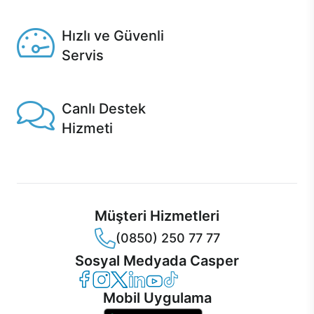
Seçili ürünlerde Aynı Gün Teslim!
Hızlı ve Güvenli
Servis
1 Saatte servis, Jet servis ve Turbo servis seçenekleri
Casper'da!
Canlı Destek
Hizmeti
Ürünlerinizle ilgili Casper Canlı Destek hizmeti her daim
sizinle.
Müşteri Hizmetleri
(0850) 250 77 77
Sosyal Medyada Casper
Casper Facebook
Casper Instagram
Casper Twitter
Casper LinkedIn
Casper YouTube
Casper TikTok
Mobil Uygulama