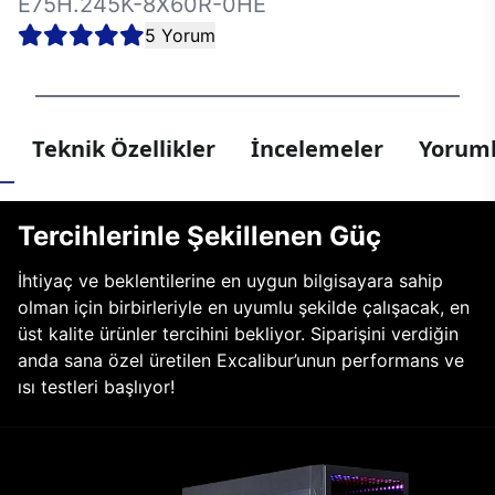
E75H.245K-8X60R-0HE
5 Yorum
Teknik Özellikler
İncelemeler
Yoruml
Tercihlerinle Şekillenen Güç
İhtiyaç ve beklentilerine en uygun bilgisayara sahip
olman için birbirleriyle en uyumlu şekilde çalışacak, en
üst kalite ürünler tercihini bekliyor. Siparişini verdiğin
anda sana özel üretilen Excalibur’unun performans ve
ısı testleri başlıyor!