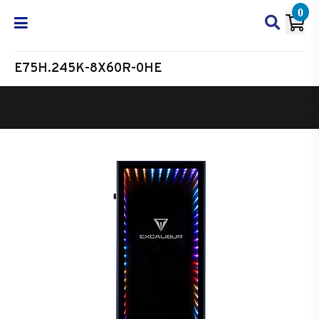
0
E75H.245K-8X60R-0HE
Oyun Bilgisayarı
Masaüstü Oyun Bilgisayarı
Excalibur