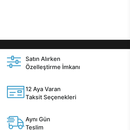
gibi özel fırsatlar Casper kullanıcılarını bekliyor.
Üstelik satın alma ve satın alma sonrasında hızlı
destek sayesinde Casper kullanıcıların her zaman
yanında!
Satın Alırken
Özelleştirme İmkanı
Casper ürünlerini satın alırken ihtiyacınıza göre
özelleştirebilirsiniz.
12 Aya Varan
Taksit Seçenekleri
Anlaşmalı kredi kartlarına 12 aya varan taksit seçenekleri
Casper'da.
Aynı Gün
Teslim