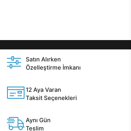
gibi özel fırsatlar Casper kullanıcılarını bekliyor.
Üstelik satın alma ve satın alma sonrasında hızlı
destek sayesinde Casper kullanıcıların her zaman
yanında!
Satın Alırken
Özelleştirme İmkanı
Casper ürünlerini satın alırken ihtiyacınıza göre
özelleştirebilirsiniz.
12 Aya Varan
Taksit Seçenekleri
Anlaşmalı kredi kartlarına 12 aya varan taksit seçenekleri
Casper'da.
Aynı Gün
Teslim