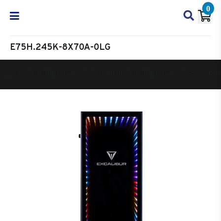
0
E75H.245K-8X70A-0LG
Oyun Bilgisayarı
Masaüstü Oyun Bilgisayarı
Excalibur