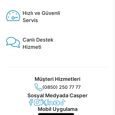
Seçili ürünlerde Aynı Gün Teslim!
Hızlı ve Güvenli
Servis
1 Saatte servis, Jet servis ve Turbo servis seçenekleri
Casper'da!
Canlı Destek
Hizmeti
Ürünlerinizle ilgili Casper Canlı Destek hizmeti her daim
sizinle.
Müşteri Hizmetleri
(0850) 250 77 77
Sosyal Medyada Casper
Casper Facebook
Casper Instagram
Casper Twitter
Casper LinkedIn
Casper YouTube
Casper TikTok
Mobil Uygulama