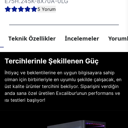
E75H.245K-8X70A-0LG
5 Yorum
Teknik Özellikler
İncelemeler
Yoruml
Tercihlerinle Şekillenen Güç
İhtiyaç ve beklentilerine en uygun bilgisayara sahip
olman için birbirleriyle en uyumlu şekilde çalışacak, en
üst kalite ürünler tercihini bekliyor. Siparişini verdiğin
anda sana özel üretilen Excalibur’unun performans ve
ısı testleri başlıyor!