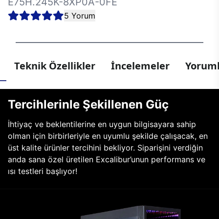
E75H.245K-8XP0A-0FE
5 Yorum
Teknik Özellikler
İncelemeler
Yoruml
Tercihlerinle Şekillenen Güç
İhtiyaç ve beklentilerine en uygun bilgisayara sahip
olman için birbirleriyle en uyumlu şekilde çalışacak, en
üst kalite ürünler tercihini bekliyor. Siparişini verdiğin
anda sana özel üretilen Excalibur’unun performans ve
ısı testleri başlıyor!