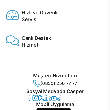
Seçili ürünlerde Aynı Gün Teslim!
Hızlı ve Güvenli
Servis
1 Saatte servis, Jet servis ve Turbo servis seçenekleri
Casper'da!
Canlı Destek
Hizmeti
Ürünlerinizle ilgili Casper Canlı Destek hizmeti her daim
sizinle.
Müşteri Hizmetleri
(0850) 250 77 77
Sosyal Medyada Casper
Casper Facebook
Casper Instagram
Casper Twitter
Casper LinkedIn
Casper YouTube
Casper TikTok
Mobil Uygulama