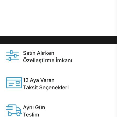
gibi özel fırsatlar Casper kullanıcılarını bekliyor.
Üstelik satın alma ve satın alma sonrasında hızlı
destek sayesinde Casper kullanıcıların her zaman
yanında!
Satın Alırken
Özelleştirme İmkanı
Casper ürünlerini satın alırken ihtiyacınıza göre
özelleştirebilirsiniz.
12 Aya Varan
Taksit Seçenekleri
Anlaşmalı kredi kartlarına 12 aya varan taksit seçenekleri
Casper'da.
Aynı Gün
Teslim