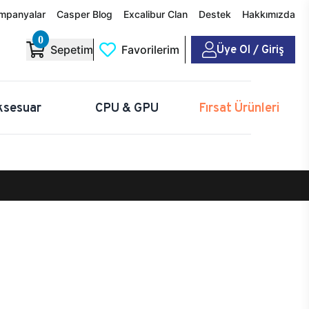
mpanyalar
Casper Blog
Excalibur Clan
Destek
Hakkımızda
0
Üye Ol / Giriş
Sepetim
Favorilerim
ksesuar
CPU & GPU
Fırsat Ürünleri