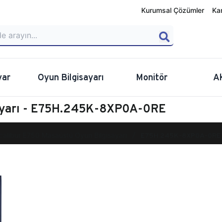
Kurumsal Çözümler
Ka
yar
Oyun Bilgisayarı
Monitör
A
sayarı - E75H.245K-8XP0A-0RE
calibur E750 Masaüstü Oyun Bilgisayarı
E75H.245K-8XP0A-0RE