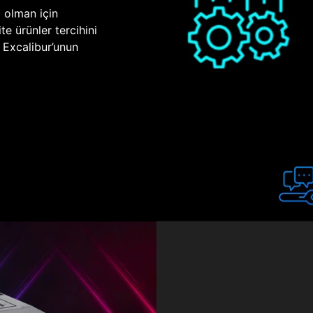
p olman için
te ürünler tercihini
n Excalibur’unun