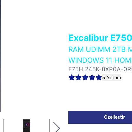
Excalibur E75
RAM UDIMM 2TB M
WINDOWS 11 HOME
E75H.245K-8XP0A-0R
5 Yorum
Özelleştir