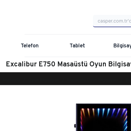
Telefon
Tablet
Bilgisa
Excalibur E750 Masaüstü Oyun Bilgi
Anasayfa
Oyun Bilgisayarı
Masaüstü Oyun Bilgisayarı
Ex