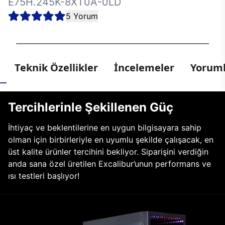
E75H.245K-8XT0A-0LD
5 Yorum
Teknik Özellikler
İncelemeler
Yoruml
Tercihlerinle Şekillenen Güç
İhtiyaç ve beklentilerine en uygun bilgisayara sahip
olman için birbirleriyle en uyumlu şekilde çalışacak, en
üst kalite ürünler tercihini bekliyor. Siparişini verdiğin
anda sana özel üretilen Excalibur’unun performans ve
ısı testleri başlıyor!