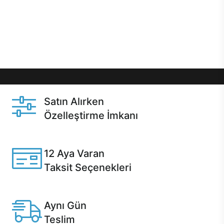
gibi özel fırsatlar Casper kullanıcılarını bekliyor.
Üstelik satın alma ve satın alma sonrasında hızlı
destek sayesinde Casper kullanıcıların her zaman
yanında!
Satın Alırken
Özelleştirme İmkanı
Casper ürünlerini satın alırken ihtiyacınıza göre
özelleştirebilirsiniz.
12 Aya Varan
Taksit Seçenekleri
Anlaşmalı kredi kartlarına 12 aya varan taksit seçenekleri
Casper'da.
Aynı Gün
Teslim