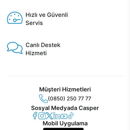
Seçili ürünlerde Aynı Gün Teslim!
Hızlı ve Güvenli
Servis
1 Saatte servis, Jet servis ve Turbo servis seçenekleri
Casper'da!
Canlı Destek
Hizmeti
Ürünlerinizle ilgili Casper Canlı Destek hizmeti her daim
sizinle.
Müşteri Hizmetleri
(0850) 250 77 77
Sosyal Medyada Casper
Casper Facebook
Casper Instagram
Casper Twitter
Casper LinkedIn
Casper YouTube
Casper TikTok
Mobil Uygulama