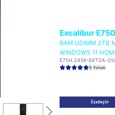
Excalibur E75
RAM UDIMM 2TB M
WINDOWS 11 HOME
E75H.245K-8XT0A-0S
5 Yorum
Özelleştir