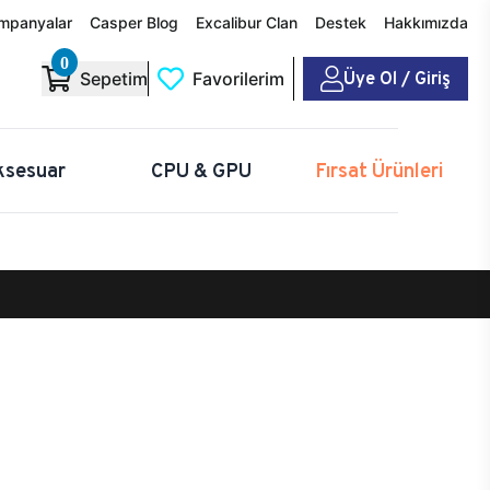
mpanyalar
Casper Blog
Excalibur Clan
Destek
Hakkımızda
0
Üye Ol / Giriş
Sepetim
Favorilerim
ksesuar
CPU & GPU
Fırsat Ürünleri