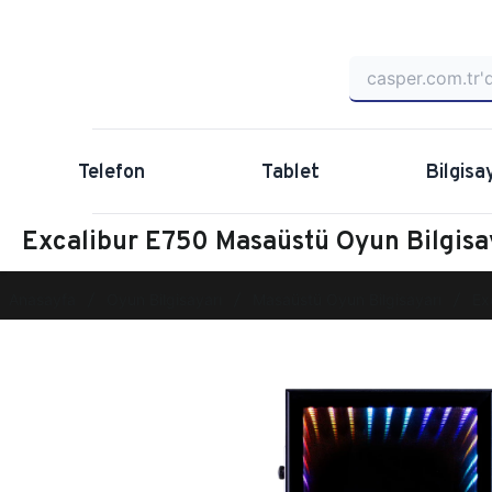
Telefon
Tablet
Bilgisa
Excalibur E750 Masaüstü Oyun Bilgi
Anasayfa
Oyun Bilgisayarı
Masaüstü Oyun Bilgisayarı
Ex