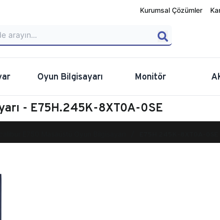
Kurumsal Çözümler
Ka
yar
Oyun Bilgisayarı
Monitör
A
sayarı - E75H.245K-8XT0A-0SE
calibur E750 Masaüstü Oyun Bilgisayarı
E75H.245K-8XT0A-0SE