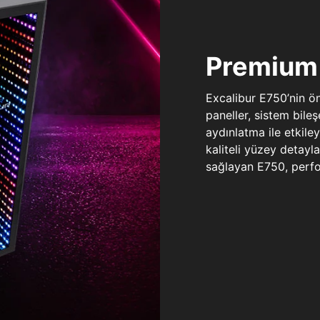
Premium 
Excalibur E750’nin ö
paneller, sistem bile
aydınlatma ile etkile
kaliteli yüzey detay
sağlayan E750, perfo