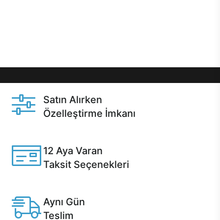
gibi özel fırsatlar Casper kullanıcılarını bekliyor.
Üstelik satın alma ve satın alma sonrasında hızlı
destek sayesinde Casper kullanıcıların her zaman
yanında!
Satın Alırken
Özelleştirme İmkanı
Casper ürünlerini satın alırken ihtiyacınıza göre
özelleştirebilirsiniz.
12 Aya Varan
Taksit Seçenekleri
Anlaşmalı kredi kartlarına 12 aya varan taksit seçenekleri
Casper'da.
Aynı Gün
Teslim