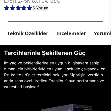
E75H.245K-8XT0A-0SG
5 Yorum
Teknik Özellikler
İncelemeler
Yoruml
Tercihlerinle Şekillenen Güç
İhtiyaç ve beklentilerine en uygun bilgisayara sahip
olman için birbirleriyle en uyumlu şekilde çalışacak, en
üst kalite ürünler tercihini bekliyor. Siparişini verdiğin
anda sana özel üretilen Excalibur’unun performans ve
ısı testleri başlıyor!