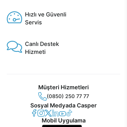
Seçili ürünlerde Aynı Gün Teslim!
Hızlı ve Güvenli
Servis
1 Saatte servis, Jet servis ve Turbo servis seçenekleri
Casper'da!
Canlı Destek
Hizmeti
Ürünlerinizle ilgili Casper Canlı Destek hizmeti her daim
sizinle.
Müşteri Hizmetleri
(0850) 250 77 77
Sosyal Medyada Casper
Casper Facebook
Casper Instagram
Casper Twitter
Casper LinkedIn
Casper YouTube
Casper TikTok
Mobil Uygulama