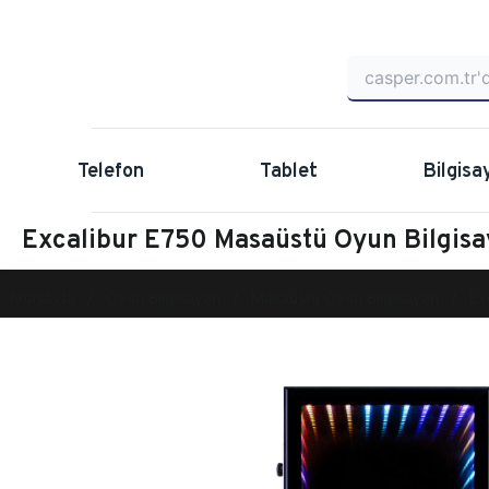
Telefon
Tablet
Bilgisa
Excalibur E750 Masaüstü Oyun Bilgi
Anasayfa
Oyun Bilgisayarı
Masaüstü Oyun Bilgisayarı
Ex