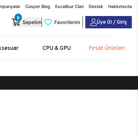
mpanyalar
Casper Blog
Excalibur Clan
Destek
Hakkımızda
0
Üye Ol / Giriş
Sepetim
Favorilerim
ksesuar
CPU & GPU
Fırsat Ürünleri