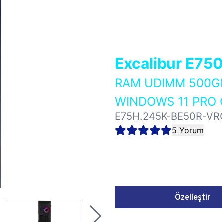
Excalibur E75
RAM UDIMM 500GB
WINDOWS 11 PRO 
E75H.245K-BE50R-VR
5 Yorum
Özelleştir