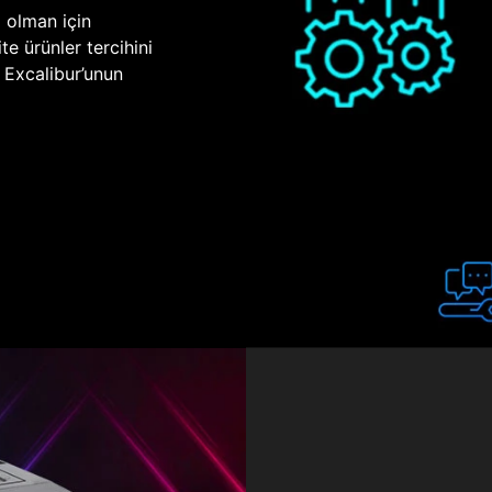
p olman için
te ürünler tercihini
n Excalibur’unun