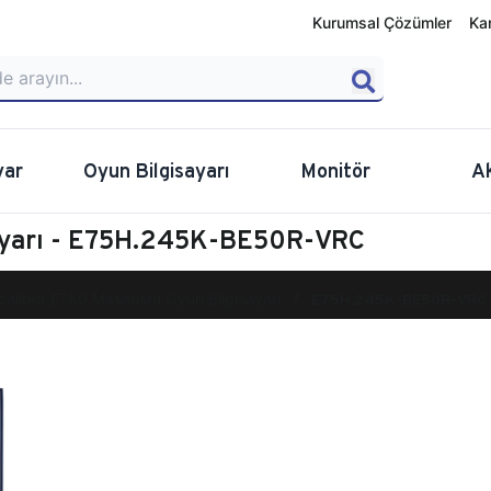
Kurumsal Çözümler
Ka
yar
Oyun Bilgisayarı
Monitör
A
sayarı - E75H.245K-BE50R-VRC
calibur E750 Masaüstü Oyun Bilgisayarı
E75H.245K-BE50R-VRC