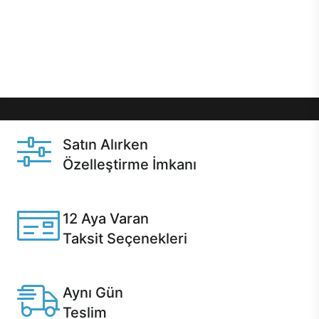
gibi özel fırsatlar Casper kullanıcılarını bekliyor.
Üstelik satın alma ve satın alma sonrasında hızlı
destek sayesinde Casper kullanıcıların her zaman
yanında!
Satın Alırken
Özelleştirme İmkanı
Casper ürünlerini satın alırken ihtiyacınıza göre
özelleştirebilirsiniz.
12 Aya Varan
Taksit Seçenekleri
Anlaşmalı kredi kartlarına 12 aya varan taksit seçenekleri
Casper'da.
Aynı Gün
Teslim