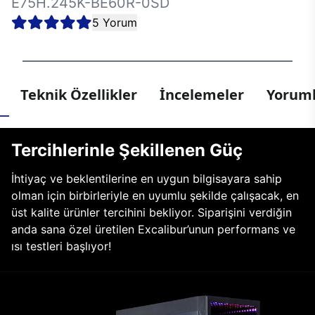
E75H.245K-BE60R-0SD
5 Yorum
Teknik Özellikler
İncelemeler
Yoruml
Tercihlerinle Şekillenen Güç
İhtiyaç ve beklentilerine en uygun bilgisayara sahip
olman için birbirleriyle en uyumlu şekilde çalışacak, en
üst kalite ürünler tercihini bekliyor. Siparişini verdiğin
anda sana özel üretilen Excalibur’unun performans ve
ısı testleri başlıyor!