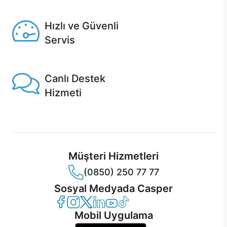
Seçili ürünlerde Aynı Gün Teslim!
Hızlı ve Güvenli
Servis
1 Saatte servis, Jet servis ve Turbo servis seçenekleri
Casper'da!
Canlı Destek
Hizmeti
Ürünlerinizle ilgili Casper Canlı Destek hizmeti her daim
sizinle.
Müşteri Hizmetleri
(0850) 250 77 77
Sosyal Medyada Casper
Casper Facebook
Casper Instagram
Casper Twitter
Casper LinkedIn
Casper YouTube
Casper TikTok
Mobil Uygulama