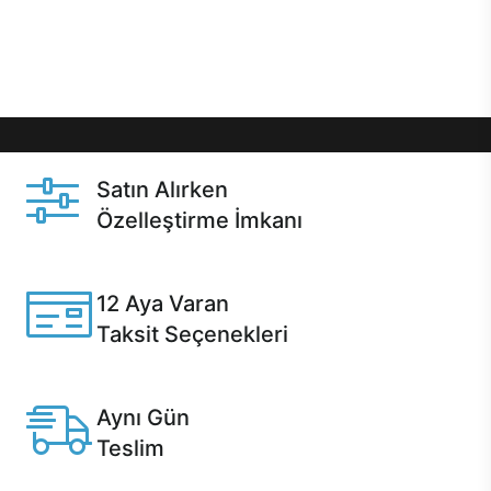
Üstelik satın alma ve satın alma sonrasında hızlı
destek sayesinde Casper kullanıcıların her zaman
yanında!
Satın Alırken
Özelleştirme İmkanı
Casper ürünlerini satın alırken ihtiyacınıza göre
özelleştirebilirsiniz.
12 Aya Varan
Taksit Seçenekleri
Anlaşmalı kredi kartlarına 12 aya varan taksit seçenekleri
Casper'da.
Aynı Gün
Teslim
Seçili ürünlerde Aynı Gün Teslim!