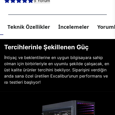
5 Yorum
Teknik Özellikler
İncelemeler
Yoruml
Tercihlerinle Şekillenen Güç
İhtiyaç ve beklentilerine en uygun bilgisayara sahip
olman için birbirleriyle en uyumlu şekilde çalışacak, en
üst kalite ürünler tercihini bekliyor. Siparişini verdiğin
anda sana özel üretilen Excalibur’unun performans ve
ısı testleri başlıyor!