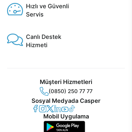
Hızlı ve Güvenli
Servis
1 Saatte servis, Jet servis ve Turbo servis seçenekleri
Casper'da!
Canlı Destek
Hizmeti
Ürünlerinizle ilgili Casper Canlı Destek hizmeti her daim
sizinle.
Müşteri Hizmetleri
(0850) 250 77 77
Sosyal Medyada Casper
Casper Facebook
Casper Instagram
Casper Twitter
Casper LinkedIn
Casper YouTube
Casper TikTok
Mobil Uygulama