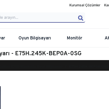
Kurumsal Çözümler
Ka
yar
Oyun Bilgisayarı
Monitör
A
sayarı - E75H.245K-BEP0A-0SG
calibur E750 Masaüstü Oyun Bilgisayarı
E75H.245K-BEP0A-0SG