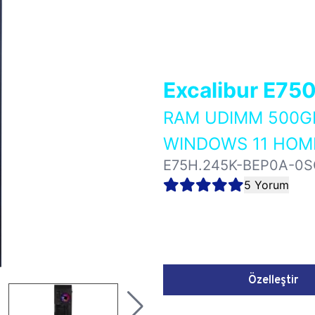
Excalibur E75
RAM UDIMM 500GB
WINDOWS 11 HOME
E75H.245K-BEP0A-0S
5 Yorum
Özelleştir