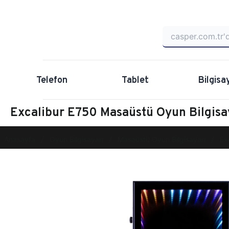
Telefon
Tablet
Bilgisa
Excalibur E750 Masaüstü Oyun Bilgi
Anasayfa
Oyun Bilgisayarı
Masaüstü Oyun Bilgisayarı
Ex