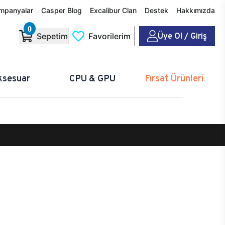
mpanyalar
Casper Blog
Excalibur Clan
Destek
Hakkımızda
0
Üye Ol / Giriş
Sepetim
Favorilerim
ksesuar
CPU & GPU
Fırsat Ürünleri