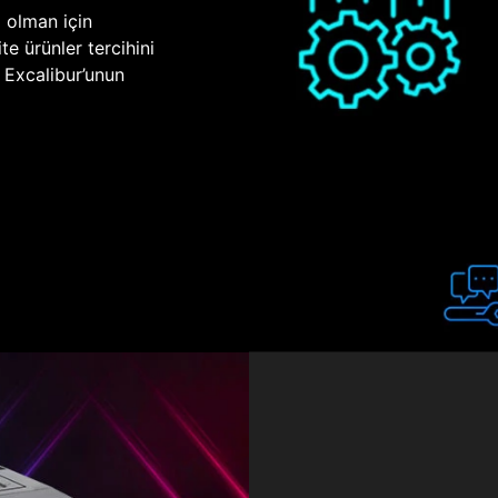
p olman için
te ürünler tercihini
n Excalibur’unun