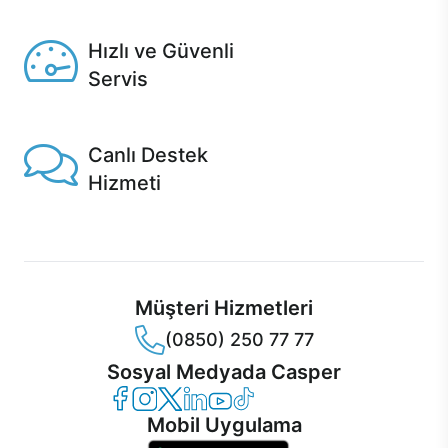
Seçili ürünlerde Aynı Gün Teslim!
Hızlı ve Güvenli
Servis
1 Saatte servis, Jet servis ve Turbo servis seçenekleri
Casper'da!
Canlı Destek
Hizmeti
Ürünlerinizle ilgili Casper Canlı Destek hizmeti her daim
sizinle.
Müşteri Hizmetleri
(0850) 250 77 77
Sosyal Medyada Casper
Casper Facebook
Casper Instagram
Casper Twitter
Casper LinkedIn
Casper YouTube
Casper TikTok
Mobil Uygulama