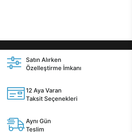
gibi özel fırsatlar Casper kullanıcılarını bekliyor.
Üstelik satın alma ve satın alma sonrasında hızlı
destek sayesinde Casper kullanıcıların her zaman
yanında!
Satın Alırken
Özelleştirme İmkanı
Casper ürünlerini satın alırken ihtiyacınıza göre
özelleştirebilirsiniz.
12 Aya Varan
Taksit Seçenekleri
Anlaşmalı kredi kartlarına 12 aya varan taksit seçenekleri
Casper'da.
Aynı Gün
Teslim