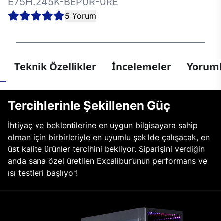
E75H.245K-BEP0R-0RE
5 Yorum
Teknik Özellikler
İncelemeler
Yoruml
Tercihlerinle Şekillenen Güç
İhtiyaç ve beklentilerine en uygun bilgisayara sahip
olman için birbirleriyle en uyumlu şekilde çalışacak, en
üst kalite ürünler tercihini bekliyor. Siparişini verdiğin
anda sana özel üretilen Excalibur’unun performans ve
ısı testleri başlıyor!