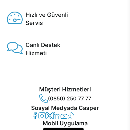
Seçili ürünlerde Aynı Gün Teslim!
Hızlı ve Güvenli
Servis
1 Saatte servis, Jet servis ve Turbo servis seçenekleri
Casper'da!
Canlı Destek
Hizmeti
Ürünlerinizle ilgili Casper Canlı Destek hizmeti her daim
sizinle.
Müşteri Hizmetleri
(0850) 250 77 77
Sosyal Medyada Casper
Casper Facebook
Casper Instagram
Casper Twitter
Casper LinkedIn
Casper YouTube
Casper TikTok
Mobil Uygulama