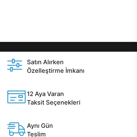
gibi özel fırsatlar Casper kullanıcılarını bekliyor.
Üstelik satın alma ve satın alma sonrasında hızlı
destek sayesinde Casper kullanıcıların her zaman
yanında!
Satın Alırken
Özelleştirme İmkanı
Casper ürünlerini satın alırken ihtiyacınıza göre
özelleştirebilirsiniz.
12 Aya Varan
Taksit Seçenekleri
Anlaşmalı kredi kartlarına 12 aya varan taksit seçenekleri
Casper'da.
Aynı Gün
Teslim