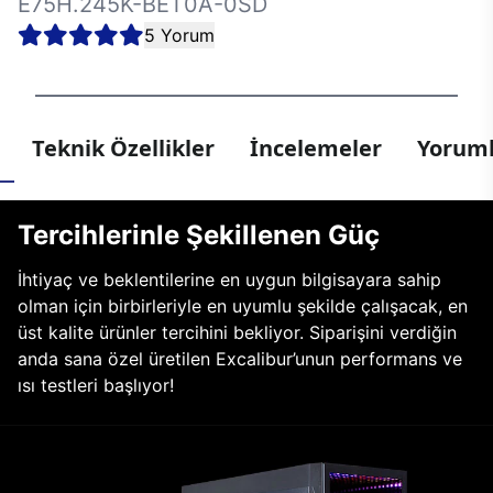
E75H.245K-BET0A-0SD
5 Yorum
Teknik Özellikler
İncelemeler
Yoruml
Tercihlerinle Şekillenen Güç
İhtiyaç ve beklentilerine en uygun bilgisayara sahip
olman için birbirleriyle en uyumlu şekilde çalışacak, en
üst kalite ürünler tercihini bekliyor. Siparişini verdiğin
anda sana özel üretilen Excalibur’unun performans ve
ısı testleri başlıyor!