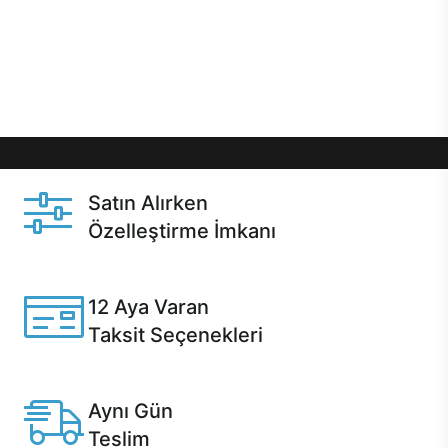
gibi özel fırsatlar Casper kullanıcılarını bekliyor.
Üstelik satın alma ve satın alma sonrasında hızlı
destek sayesinde Casper kullanıcıların her zaman
yanında!
Satın Alırken
Özelleştirme İmkanı
Casper ürünlerini satın alırken ihtiyacınıza göre
özelleştirebilirsiniz.
12 Aya Varan
Taksit Seçenekleri
Anlaşmalı kredi kartlarına 12 aya varan taksit seçenekleri
Casper'da.
Aynı Gün
Teslim