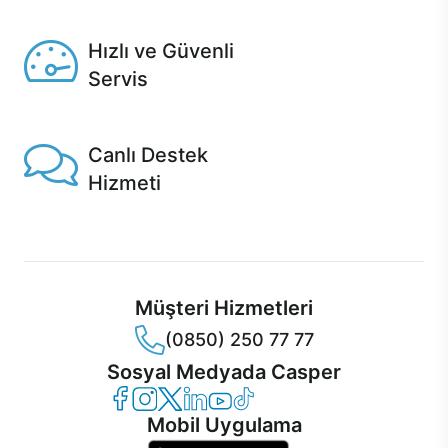
Seçili ürünlerde Aynı Gün Teslim!
Hızlı ve Güvenli
Servis
1 Saatte servis, Jet servis ve Turbo servis seçenekleri
Casper'da!
Canlı Destek
Hizmeti
Ürünlerinizle ilgili Casper Canlı Destek hizmeti her daim
sizinle.
Müşteri Hizmetleri
(0850) 250 77 77
Sosyal Medyada Casper
Casper Facebook
Casper Instagram
Casper Twitter
Casper LinkedIn
Casper YouTube
Casper TikTok
Mobil Uygulama