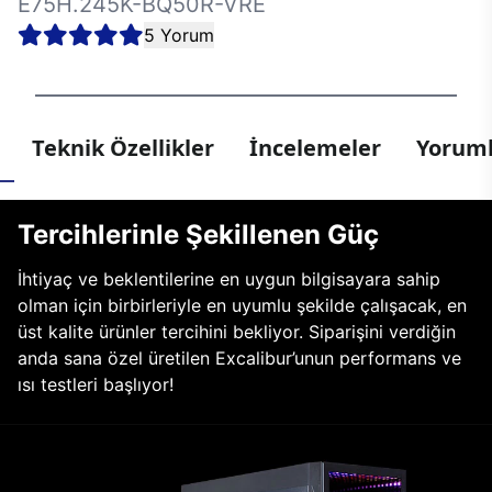
E75H.245K-BQ50R-VRE
5 Yorum
Teknik Özellikler
İncelemeler
Yoruml
Tercihlerinle Şekillenen Güç
İhtiyaç ve beklentilerine en uygun bilgisayara sahip
olman için birbirleriyle en uyumlu şekilde çalışacak, en
üst kalite ürünler tercihini bekliyor. Siparişini verdiğin
anda sana özel üretilen Excalibur’unun performans ve
ısı testleri başlıyor!