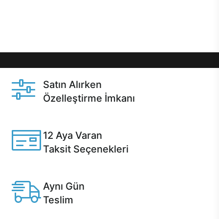
Üstelik satın alma ve satın alma sonrasında hızlı
destek sayesinde Casper kullanıcıların her zaman
yanında!
Satın Alırken
Özelleştirme İmkanı
Casper ürünlerini satın alırken ihtiyacınıza göre
özelleştirebilirsiniz.
12 Aya Varan
Taksit Seçenekleri
Anlaşmalı kredi kartlarına 12 aya varan taksit seçenekleri
Casper'da.
Aynı Gün
Teslim
Seçili ürünlerde Aynı Gün Teslim!