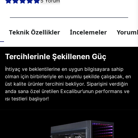
5 Yorum
Teknik Özellikler
İncelemeler
Yoruml
Tercihlerinle Şekillenen Güç
İhtiyaç ve beklentilerine en uygun bilgisayara sahip
olman için birbirleriyle en uyumlu şekilde çalışacak, en
üst kalite ürünler tercihini bekliyor. Siparişini verdiğin
anda sana özel üretilen Excalibur’unun performans ve
ısı testleri başlıyor!