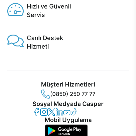
Hızlı ve Güvenli
Servis
1 Saatte servis, Jet servis ve Turbo servis seçenekleri
Casper'da!
Canlı Destek
Hizmeti
Ürünlerinizle ilgili Casper Canlı Destek hizmeti her daim
sizinle.
Müşteri Hizmetleri
(0850) 250 77 77
Sosyal Medyada Casper
Casper Facebook
Casper Instagram
Casper Twitter
Casper LinkedIn
Casper YouTube
Casper TikTok
Mobil Uygulama