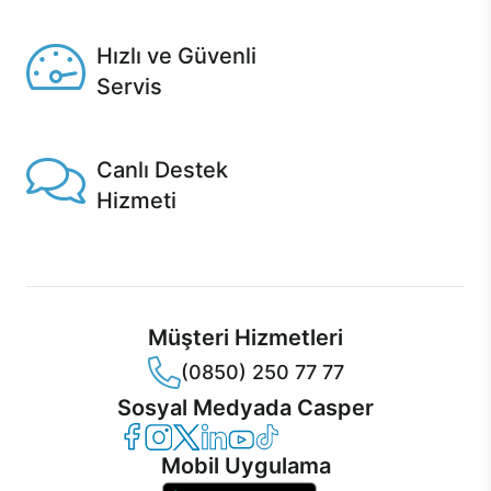
Seçili ürünlerde Aynı Gün Teslim!
Hızlı ve Güvenli
Servis
1 Saatte servis, Jet servis ve Turbo servis seçenekleri
Casper'da!
Canlı Destek
Hizmeti
Ürünlerinizle ilgili Casper Canlı Destek hizmeti her daim
sizinle.
Müşteri Hizmetleri
(0850) 250 77 77
Sosyal Medyada Casper
Casper Facebook
Casper Instagram
Casper Twitter
Casper LinkedIn
Casper YouTube
Casper TikTok
Mobil Uygulama