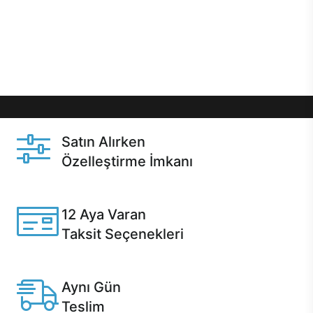
gibi özel fırsatlar Casper kullanıcılarını bekliyor.
Üstelik satın alma ve satın alma sonrasında hızlı
destek sayesinde Casper kullanıcıların her zaman
yanında!
Satın Alırken
Özelleştirme İmkanı
Casper ürünlerini satın alırken ihtiyacınıza göre
özelleştirebilirsiniz.
12 Aya Varan
Taksit Seçenekleri
Anlaşmalı kredi kartlarına 12 aya varan taksit seçenekleri
Casper'da.
Aynı Gün
Teslim