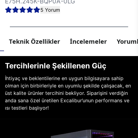
E75H.245K-BQP0A-0LG
5 Yorum
Teknik Özellikler
İncelemeler
Yoruml
Tercihlerinle Şekillenen Güç
İhtiyaç ve beklentilerine en uygun bilgisayara sahip
olman için birbirleriyle en uyumlu şekilde çalışacak, en
üst kalite ürünler tercihini bekliyor. Siparişini verdiğin
anda sana özel üretilen Excalibur’unun performans ve
ısı testleri başlıyor!