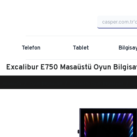
Telefon
Tablet
Bilgisa
Excalibur E750 Masaüstü Oyun Bilgi
Anasayfa
Oyun Bilgisayarı
Masaüstü Oyun Bilgisayarı
Ex