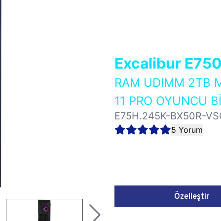
Excalibur E75
RAM UDIMM 2TB M
11 PRO OYUNCU Bİ
E75H.245K-BX50R-VS
5 Yorum
Özelleştir