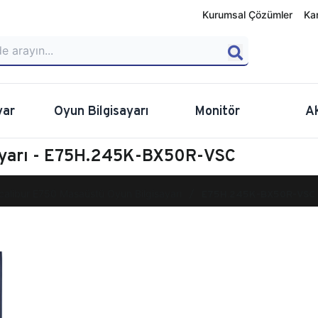
Kurumsal Çözümler
Ka
yar
Oyun Bilgisayarı
Monitör
A
sayarı - E75H.245K-BX50R-VSC
calibur E750 Masaüstü Oyun Bilgisayarı
E75H.245K-BX50R-VSC