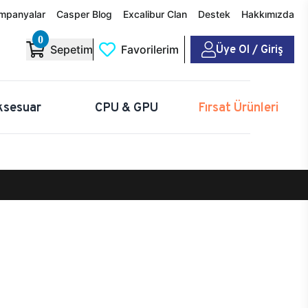
mpanyalar
Casper Blog
Excalibur Clan
Destek
Hakkımızda
0
Üye Ol / Giriş
Sepetim
Favorilerim
ksesuar
CPU & GPU
Fırsat Ürünleri