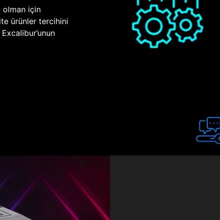
p olman için
te ürünler tercihini
n Excalibur’unun