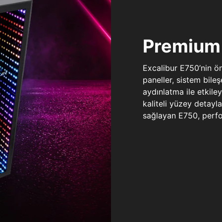
Premium 
Excalibur E750’nin ö
paneller, sistem bile
aydınlatma ile etkile
kaliteli yüzey detay
sağlayan E750, perfo