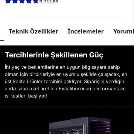
5 Yorum
Teknik Özellikler
İncelemeler
Yoruml
Tercihlerinle Şekillenen Güç
İhtiyaç ve beklentilerine en uygun bilgisayara sahip
olman için birbirleriyle en uyumlu şekilde çalışacak, en
üst kalite ürünler tercihini bekliyor. Siparişini verdiğin
anda sana özel üretilen Excalibur’unun performans ve
ısı testleri başlıyor!