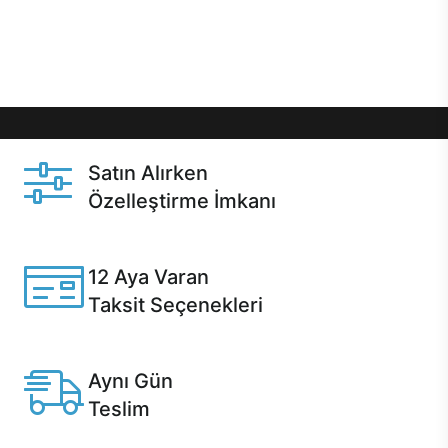
Üstelik satın alma ve satın alma sonrasında hızlı
destek sayesinde Casper kullanıcıların her zaman
yanında!
Satın Alırken
Özelleştirme İmkanı
Casper ürünlerini satın alırken ihtiyacınıza göre
özelleştirebilirsiniz.
12 Aya Varan
Taksit Seçenekleri
Anlaşmalı kredi kartlarına 12 aya varan taksit seçenekleri
Casper'da.
Aynı Gün
Teslim
Seçili ürünlerde Aynı Gün Teslim!