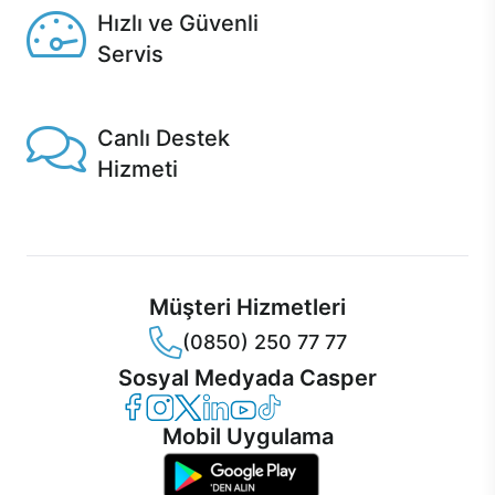
Hızlı ve Güvenli
Servis
1 Saatte servis, Jet servis ve Turbo servis seçenekleri
Casper'da!
Canlı Destek
Hizmeti
Ürünlerinizle ilgili Casper Canlı Destek hizmeti her daim
sizinle.
Müşteri Hizmetleri
(0850) 250 77 77
Sosyal Medyada Casper
Casper Facebook
Casper Instagram
Casper Twitter
Casper LinkedIn
Casper YouTube
Casper TikTok
Mobil Uygulama