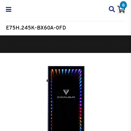
0
E75H.245K-BX60A-0FD
Oyun Bilgisayarı
Masaüstü Oyun Bilgisayarı
Excalibur