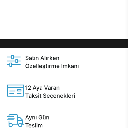
gibi özel fırsatlar Casper kullanıcılarını bekliyor.
Üstelik satın alma ve satın alma sonrasında hızlı
destek sayesinde Casper kullanıcıların her zaman
yanında!
Satın Alırken
Özelleştirme İmkanı
Casper ürünlerini satın alırken ihtiyacınıza göre
özelleştirebilirsiniz.
12 Aya Varan
Taksit Seçenekleri
Anlaşmalı kredi kartlarına 12 aya varan taksit seçenekleri
Casper'da.
Aynı Gün
Teslim