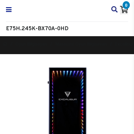
0
E75H.245K-BX70A-0HD
Oyun Bilgisayarı
Masaüstü Oyun Bilgisayarı
Excalibur