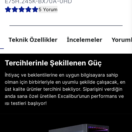
E75H.245K-BX70A-0HD
5 Yorum
Teknik Özellikler
İncelemeler
Yoruml
Tercihlerinle Şekillenen Güç
İhtiyaç ve beklentilerine en uygun bilgisayara sahip
olman için birbirleriyle en uyumlu şekilde çalışacak, en
üst kalite ürünler tercihini bekliyor. Siparişini verdiğin
anda sana özel üretilen Excalibur’unun performans ve
ısı testleri başlıyor!