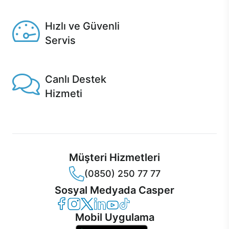
Seçili ürünlerde Aynı Gün Teslim!
Hızlı ve Güvenli
Servis
1 Saatte servis, Jet servis ve Turbo servis seçenekleri
Casper'da!
Canlı Destek
Hizmeti
Ürünlerinizle ilgili Casper Canlı Destek hizmeti her daim
sizinle.
Müşteri Hizmetleri
(0850) 250 77 77
Sosyal Medyada Casper
Casper Facebook
Casper Instagram
Casper Twitter
Casper LinkedIn
Casper YouTube
Casper TikTok
Mobil Uygulama