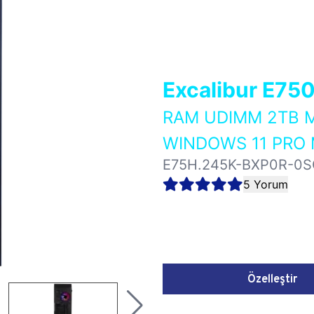
Excalibur E75
RAM UDIMM 2TB M
WINDOWS 11 PRO 
E75H.245K-BXP0R-0S
5 Yorum
Özelleştir