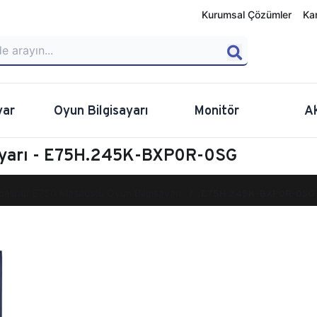
Kurumsal Çözümler
Ka
yar
Oyun Bilgisayarı
Monitör
A
sayarı - E75H.245K-BXP0R-0SG
calibur E750 Masaüstü Oyun Bilgisayarı
E75H.245K-BXP0R-0SG