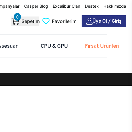
mpanyalar
Casper Blog
Excalibur Clan
Destek
Hakkımızda
0
Üye Ol / Giriş
Sepetim
Favorilerim
ksesuar
CPU & GPU
Fırsat Ürünleri