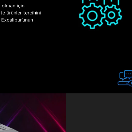
p olman için
te ürünler tercihini
n Excalibur’unun