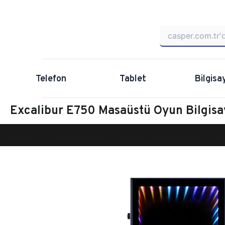
Telefon
Tablet
Bilgisa
Excalibur E750 Masaüstü Oyun Bilgi
Anasayfa
Oyun Bilgisayarı
Masaüstü Oyun Bilgisayarı
Ex