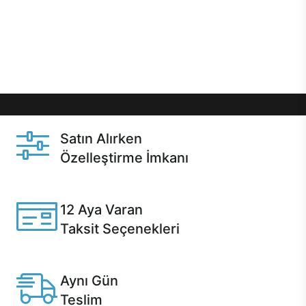
gibi özel fırsatlar Casper kullanıcılarını bekliyor.
Üstelik satın alma ve satın alma sonrasında hızlı
destek sayesinde Casper kullanıcıların her zaman
yanında!
Satın Alırken
Özelleştirme İmkanı
Casper ürünlerini satın alırken ihtiyacınıza göre
özelleştirebilirsiniz.
12 Aya Varan
Taksit Seçenekleri
Anlaşmalı kredi kartlarına 12 aya varan taksit seçenekleri
Casper'da.
Aynı Gün
Teslim