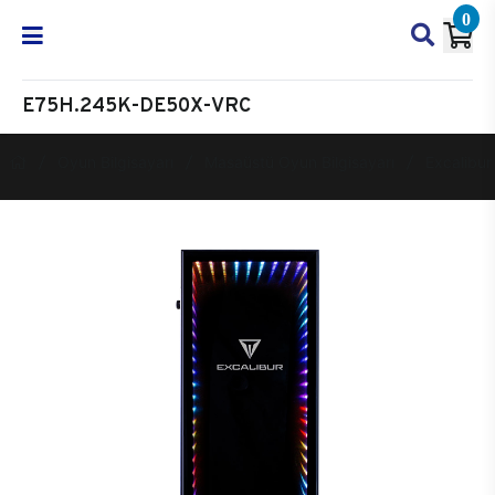
0
E75H.245K-DE50X-VRC
Oyun Bilgisayarı
Masaüstü Oyun Bilgisayarı
Excalibur