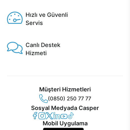
Seçili ürünlerde Aynı Gün Teslim!
Hızlı ve Güvenli
Servis
1 Saatte servis, Jet servis ve Turbo servis seçenekleri
Casper'da!
Canlı Destek
Hizmeti
Ürünlerinizle ilgili Casper Canlı Destek hizmeti her daim
sizinle.
Müşteri Hizmetleri
(0850) 250 77 77
Sosyal Medyada Casper
Casper Facebook
Casper Instagram
Casper Twitter
Casper LinkedIn
Casper YouTube
Casper TikTok
Mobil Uygulama