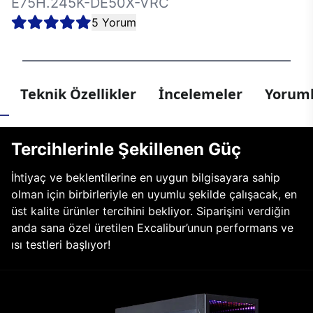
E75H.245K-DE50X-VRC
5 Yorum
Teknik Özellikler
İncelemeler
Yoruml
Tercihlerinle Şekillenen Güç
İhtiyaç ve beklentilerine en uygun bilgisayara sahip
olman için birbirleriyle en uyumlu şekilde çalışacak, en
üst kalite ürünler tercihini bekliyor. Siparişini verdiğin
anda sana özel üretilen Excalibur’unun performans ve
ısı testleri başlıyor!