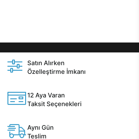
gibi özel fırsatlar Casper kullanıcılarını bekliyor.
Üstelik satın alma ve satın alma sonrasında hızlı
destek sayesinde Casper kullanıcıların her zaman
yanında!
Satın Alırken
Özelleştirme İmkanı
Casper ürünlerini satın alırken ihtiyacınıza göre
özelleştirebilirsiniz.
12 Aya Varan
Taksit Seçenekleri
Anlaşmalı kredi kartlarına 12 aya varan taksit seçenekleri
Casper'da.
Aynı Gün
Teslim