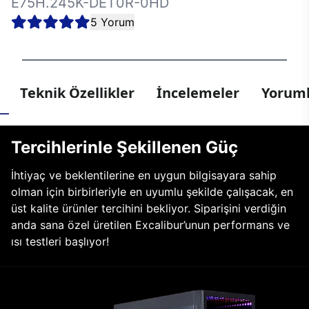
E75H.245K-DET0R-0HD
5 Yorum
Teknik Özellikler
İncelemeler
Yoruml
Tercihlerinle Şekillenen Güç
İhtiyaç ve beklentilerine en uygun bilgisayara sahip
olman için birbirleriyle en uyumlu şekilde çalışacak, en
üst kalite ürünler tercihini bekliyor. Siparişini verdiğin
anda sana özel üretilen Excalibur’unun performans ve
ısı testleri başlıyor!