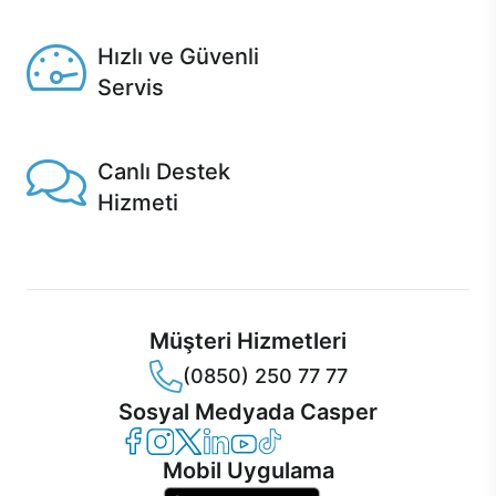
Seçili ürünlerde Aynı Gün Teslim!
Hızlı ve Güvenli
Servis
1 Saatte servis, Jet servis ve Turbo servis seçenekleri
Casper'da!
Canlı Destek
Hizmeti
Ürünlerinizle ilgili Casper Canlı Destek hizmeti her daim
sizinle.
Müşteri Hizmetleri
(0850) 250 77 77
Sosyal Medyada Casper
Casper Facebook
Casper Instagram
Casper Twitter
Casper LinkedIn
Casper YouTube
Casper TikTok
Mobil Uygulama