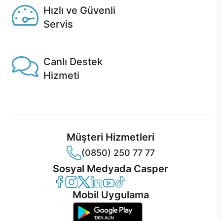
Hızlı ve Güvenli
Servis
1 Saatte servis, Jet servis ve Turbo servis seçenekleri
Casper'da!
Canlı Destek
Hizmeti
Ürünlerinizle ilgili Casper Canlı Destek hizmeti her daim
sizinle.
Müşteri Hizmetleri
(0850) 250 77 77
Sosyal Medyada Casper
Casper Facebook
Casper Instagram
Casper Twitter
Casper LinkedIn
Casper YouTube
Casper TikTok
Mobil Uygulama