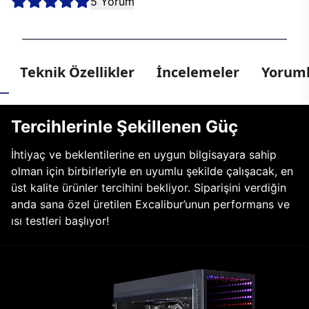
5 Yorum
Teknik Özellikler
İncelemeler
Yoruml
Tercihlerinle Şekillenen Güç
İhtiyaç ve beklentilerine en uygun bilgisayara sahip
olman için birbirleriyle en uyumlu şekilde çalışacak, en
üst kalite ürünler tercihini bekliyor. Siparişini verdiğin
anda sana özel üretilen Excalibur’unun performans ve
ısı testleri başlıyor!