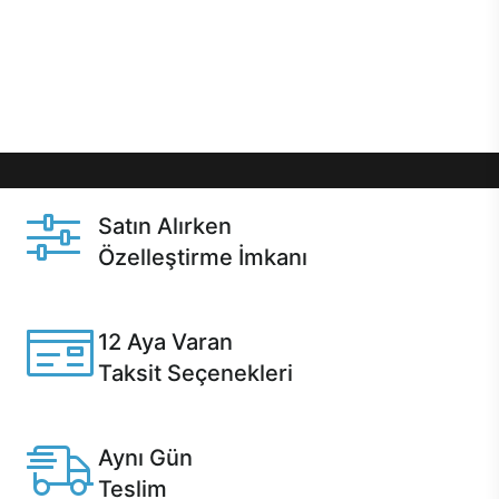
gibi özel fırsatlar Casper kullanıcılarını bekliyor.
Üstelik satın alma ve satın alma sonrasında hızlı
destek sayesinde Casper kullanıcıların her zaman
yanında!
Satın Alırken
Özelleştirme İmkanı
Casper ürünlerini satın alırken ihtiyacınıza göre
özelleştirebilirsiniz.
12 Aya Varan
Taksit Seçenekleri
Anlaşmalı kredi kartlarına 12 aya varan taksit seçenekleri
Casper'da.
Aynı Gün
Teslim