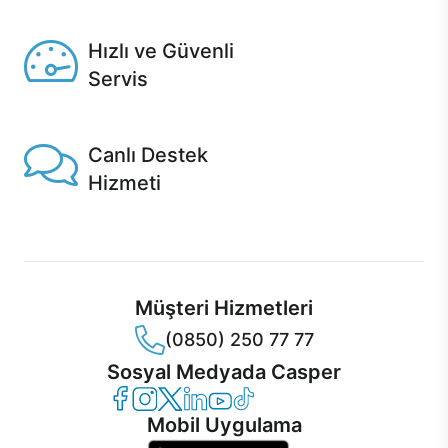
Seçili ürünlerde Aynı Gün Teslim!
Hızlı ve Güvenli
Servis
1 Saatte servis, Jet servis ve Turbo servis seçenekleri
Casper'da!
Canlı Destek
Hizmeti
Ürünlerinizle ilgili Casper Canlı Destek hizmeti her daim
sizinle.
Müşteri Hizmetleri
(0850) 250 77 77
Sosyal Medyada Casper
Casper Facebook
Casper Instagram
Casper Twitter
Casper LinkedIn
Casper YouTube
Casper TikTok
Mobil Uygulama