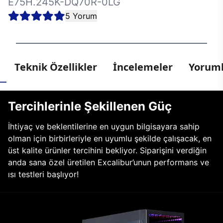
E75H.245K-DQ70R-0LG
5 Yorum
Teknik Özellikler
İncelemeler
Yoruml
Tercihlerinle Şekillenen Güç
İhtiyaç ve beklentilerine en uygun bilgisayara sahip
olman için birbirleriyle en uyumlu şekilde çalışacak, en
üst kalite ürünler tercihini bekliyor. Siparişini verdiğin
anda sana özel üretilen Excalibur’unun performans ve
ısı testleri başlıyor!