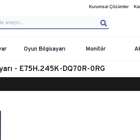
Kurumsal Çözümler
Ka
yar
Oyun Bilgisayarı
Monitör
A
sayarı - E75H.245K-DQ70R-0RG
calibur E750 Masaüstü Oyun Bilgisayarı
E75H.245K-DQ70R-0RG