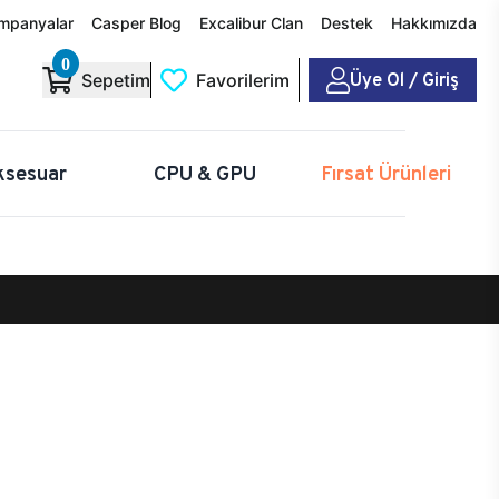
mpanyalar
Casper Blog
Excalibur Clan
Destek
Hakkımızda
0
Üye Ol / Giriş
Sepetim
Favorilerim
ksesuar
CPU & GPU
Fırsat Ürünleri