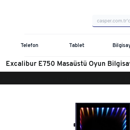
Telefon
Tablet
Bilgisa
Excalibur E750 Masaüstü Oyun Bilgi
Anasayfa
Oyun Bilgisayarı
Masaüstü Oyun Bilgisayarı
Ex