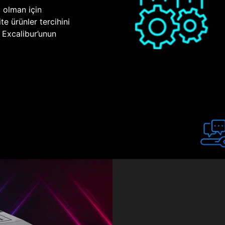
p olman için
te ürünler tercihini
n Excalibur’unun