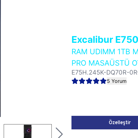
Excalibur E75
RAM UDIMM 1TB M
PRO MASAÜSTÜ OY
E75H.245K-DQ70R-0
5 Yorum
Özelleştir