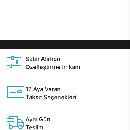
gibi özel fırsatlar Casper kullanıcılarını bekliyor.
Üstelik satın alma ve satın alma sonrasında hızlı
destek sayesinde Casper kullanıcıların her zaman
yanında!
Satın Alırken
Özelleştirme İmkanı
Casper ürünlerini satın alırken ihtiyacınıza göre
özelleştirebilirsiniz.
12 Aya Varan
Taksit Seçenekleri
Anlaşmalı kredi kartlarına 12 aya varan taksit seçenekleri
Casper'da.
Aynı Gün
Teslim