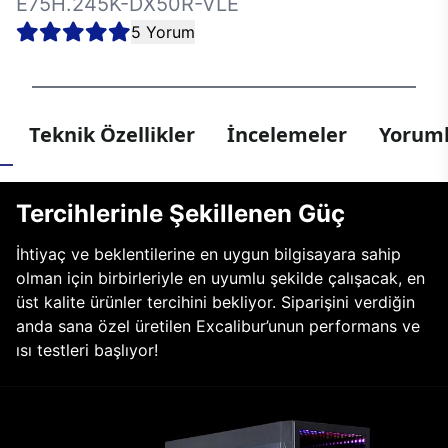
E75H.245K-DX50R-VLE
5 Yorum
Teknik Özellikler
İncelemeler
Yoruml
Tercihlerinle Şekillenen Güç
İhtiyaç ve beklentilerine en uygun bilgisayara sahip
olman için birbirleriyle en uyumlu şekilde çalışacak, en
üst kalite ürünler tercihini bekliyor. Siparişini verdiğin
anda sana özel üretilen Excalibur’unun performans ve
ısı testleri başlıyor!