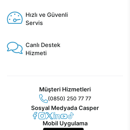
Seçili ürünlerde Aynı Gün Teslim!
Hızlı ve Güvenli
Servis
1 Saatte servis, Jet servis ve Turbo servis seçenekleri
Casper'da!
Canlı Destek
Hizmeti
Ürünlerinizle ilgili Casper Canlı Destek hizmeti her daim
sizinle.
Müşteri Hizmetleri
(0850) 250 77 77
Sosyal Medyada Casper
Casper Facebook
Casper Instagram
Casper Twitter
Casper LinkedIn
Casper YouTube
Casper TikTok
Mobil Uygulama