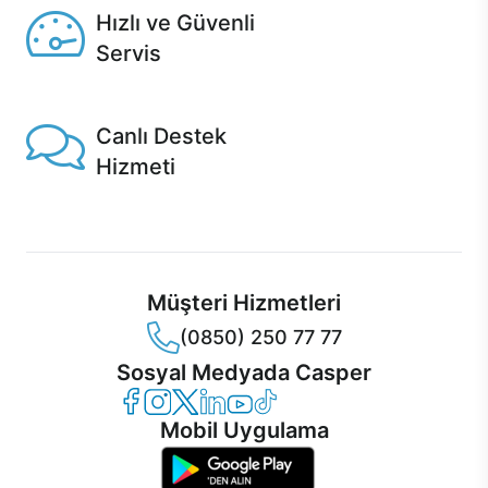
Hızlı ve Güvenli
Servis
1 Saatte servis, Jet servis ve Turbo servis seçenekleri
Casper'da!
Canlı Destek
Hizmeti
Ürünlerinizle ilgili Casper Canlı Destek hizmeti her daim
sizinle.
Müşteri Hizmetleri
(0850) 250 77 77
Sosyal Medyada Casper
Casper Facebook
Casper Instagram
Casper Twitter
Casper LinkedIn
Casper YouTube
Casper TikTok
Mobil Uygulama