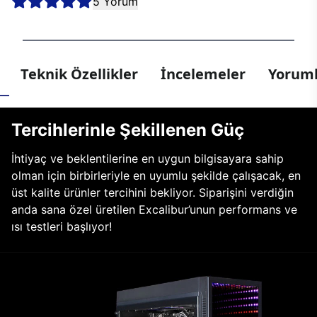
5 Yorum
Teknik Özellikler
İncelemeler
Yoruml
Tercihlerinle Şekillenen Güç
İhtiyaç ve beklentilerine en uygun bilgisayara sahip
olman için birbirleriyle en uyumlu şekilde çalışacak, en
üst kalite ürünler tercihini bekliyor. Siparişini verdiğin
anda sana özel üretilen Excalibur’unun performans ve
ısı testleri başlıyor!