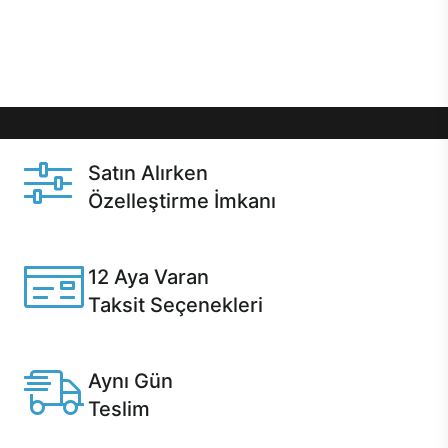
Üstelik satın alma ve satın alma sonrasında hızlı
destek sayesinde Casper kullanıcıların her zaman
yanında!
Satın Alırken
Özelleştirme İmkanı
Casper ürünlerini satın alırken ihtiyacınıza göre
özelleştirebilirsiniz.
12 Aya Varan
Taksit Seçenekleri
Anlaşmalı kredi kartlarına 12 aya varan taksit seçenekleri
Casper'da.
Aynı Gün
Teslim
Seçili ürünlerde Aynı Gün Teslim!