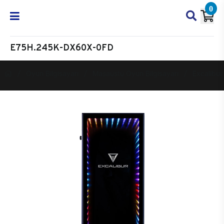
0
E75H.245K-DX60X-0FD
Oyun Bilgisayarı
Masaüstü Oyun Bilgisayarı
Excalibur