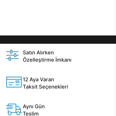
gibi özel fırsatlar Casper kullanıcılarını bekliyor.
Üstelik satın alma ve satın alma sonrasında hızlı
destek sayesinde Casper kullanıcıların her zaman
yanında!
Satın Alırken
Özelleştirme İmkanı
Casper ürünlerini satın alırken ihtiyacınıza göre
özelleştirebilirsiniz.
12 Aya Varan
Taksit Seçenekleri
Anlaşmalı kredi kartlarına 12 aya varan taksit seçenekleri
Casper'da.
Aynı Gün
Teslim