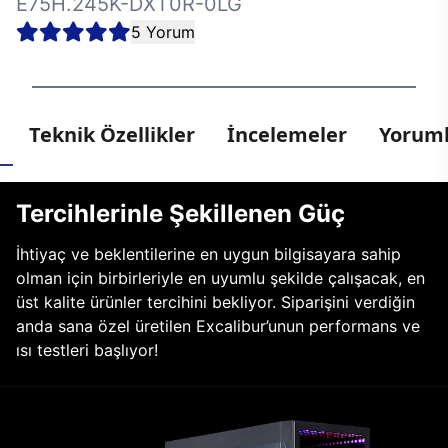
E75H.245K-DXT0R-0LG
5 Yorum
Teknik Özellikler
İncelemeler
Yoruml
Tercihlerinle Şekillenen Güç
İhtiyaç ve beklentilerine en uygun bilgisayara sahip
olman için birbirleriyle en uyumlu şekilde çalışacak, en
üst kalite ürünler tercihini bekliyor. Siparişini verdiğin
anda sana özel üretilen Excalibur’unun performans ve
ısı testleri başlıyor!