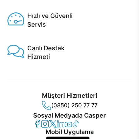
Seçili ürünlerde Aynı Gün Teslim!
Hızlı ve Güvenli
Servis
1 Saatte servis, Jet servis ve Turbo servis seçenekleri
Casper'da!
Canlı Destek
Hizmeti
Ürünlerinizle ilgili Casper Canlı Destek hizmeti her daim
sizinle.
Müşteri Hizmetleri
(0850) 250 77 77
Sosyal Medyada Casper
Casper Facebook
Casper Instagram
Casper Twitter
Casper LinkedIn
Casper YouTube
Casper TikTok
Mobil Uygulama