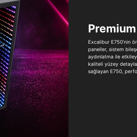
Premium 
Excalibur E750’nin ö
paneller, sistem bile
aydınlatma ile etkile
kaliteli yüzey detay
sağlayan E750, perfo