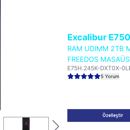
Excalibur E75
RAM UDIMM 2TB M
FREEDOS MASAÜST
E75H.245K-DXT0X-0L
5 Yorum
Özelleştir