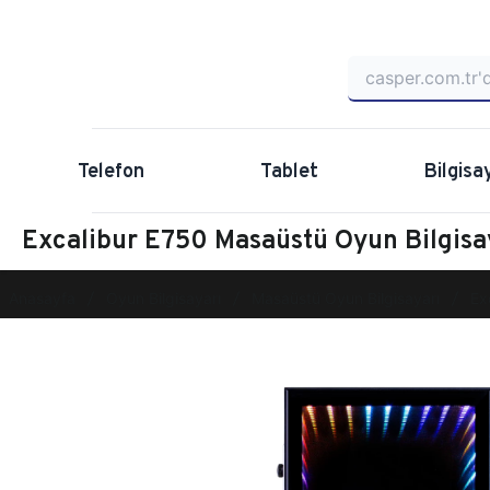
Telefon
Tablet
Bilgisa
Excalibur E750 Masaüstü Oyun Bilgi
Anasayfa
Oyun Bilgisayarı
Masaüstü Oyun Bilgisayarı
Ex