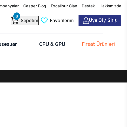
mpanyalar
Casper Blog
Excalibur Clan
Destek
Hakkımızda
0
Üye Ol / Giriş
Sepetim
Favorilerim
ksesuar
CPU & GPU
Fırsat Ürünleri