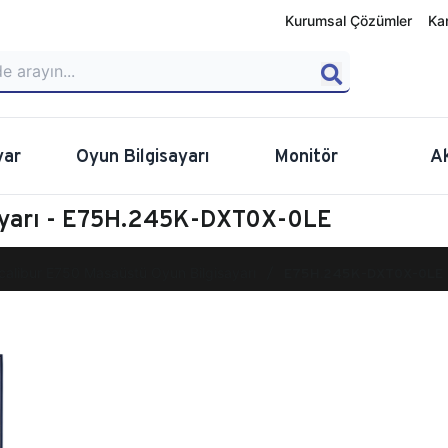
Kurumsal Çözümler
Ka
yar
Oyun Bilgisayarı
Monitör
A
sayarı - E75H.245K-DXT0X-0LE
calibur E750 Masaüstü Oyun Bilgisayarı
E75H.245K-DXT0X-0LE