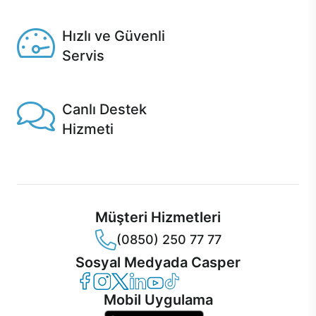
Seçili ürünlerde Aynı Gün Teslim!
Hızlı ve Güvenli
Servis
1 Saatte servis, Jet servis ve Turbo servis seçenekleri
Casper'da!
Canlı Destek
Hizmeti
Ürünlerinizle ilgili Casper Canlı Destek hizmeti her daim
sizinle.
Müşteri Hizmetleri
(0850) 250 77 77
Sosyal Medyada Casper
Casper Facebook
Casper Instagram
Casper Twitter
Casper LinkedIn
Casper YouTube
Casper TikTok
Mobil Uygulama