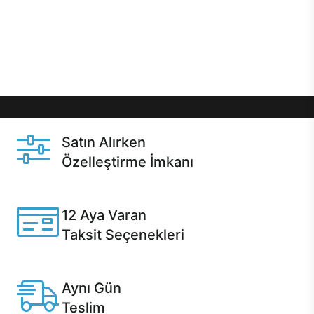
gibi özel fırsatlar Casper kullanıcılarını bekliyor.
Üstelik satın alma ve satın alma sonrasında hızlı
destek sayesinde Casper kullanıcıların her zaman
yanında!
Satın Alırken
Özelleştirme İmkanı
Casper ürünlerini satın alırken ihtiyacınıza göre
özelleştirebilirsiniz.
12 Aya Varan
Taksit Seçenekleri
Anlaşmalı kredi kartlarına 12 aya varan taksit seçenekleri
Casper'da.
Aynı Gün
Teslim