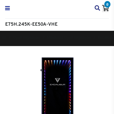
0
E75H.245K-EE50A-VHE
Oyun Bilgisayarı
Masaüstü Oyun Bilgisayarı
Excalibur