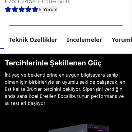
E75H.245K-EE50A-VHE
5 Yorum
Teknik Özellikler
İncelemeler
Yoruml
Tercihlerinle Şekillenen Güç
İhtiyaç ve beklentilerine en uygun bilgisayara sahip
olman için birbirleriyle en uyumlu şekilde çalışacak, en
üst kalite ürünler tercihini bekliyor. Siparişini verdiğin
anda sana özel üretilen Excalibur’unun performans ve
ısı testleri başlıyor!