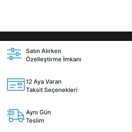
Üstelik satın alma ve satın alma sonrasında hızlı
destek sayesinde Casper kullanıcıların her zaman
yanında!
Satın Alırken
Özelleştirme İmkanı
Casper ürünlerini satın alırken ihtiyacınıza göre
özelleştirebilirsiniz.
12 Aya Varan
Taksit Seçenekleri
Anlaşmalı kredi kartlarına 12 aya varan taksit seçenekleri
Casper'da.
Aynı Gün
Teslim
Seçili ürünlerde Aynı Gün Teslim!