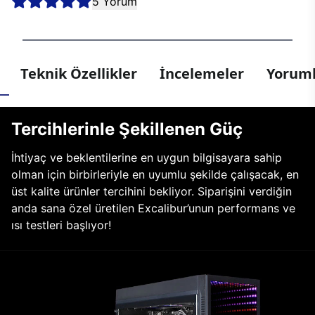
5 Yorum
Teknik Özellikler
İncelemeler
Yoruml
Tercihlerinle Şekillenen Güç
İhtiyaç ve beklentilerine en uygun bilgisayara sahip
olman için birbirleriyle en uyumlu şekilde çalışacak, en
üst kalite ürünler tercihini bekliyor. Siparişini verdiğin
anda sana özel üretilen Excalibur’unun performans ve
ısı testleri başlıyor!