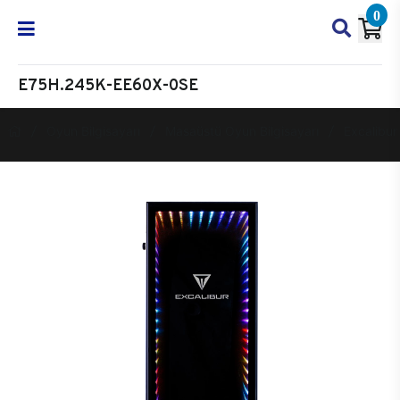
0
E75H.245K-EE60X-0SE
Oyun Bilgisayarı
Masaüstü Oyun Bilgisayarı
Excalibur