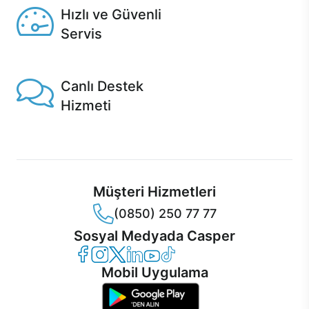
Hızlı ve Güvenli
Servis
1 Saatte servis, Jet servis ve Turbo servis seçenekleri
Casper'da!
Canlı Destek
Hizmeti
Ürünlerinizle ilgili Casper Canlı Destek hizmeti her daim
sizinle.
Müşteri Hizmetleri
(0850) 250 77 77
Sosyal Medyada Casper
Casper Facebook
Casper Instagram
Casper Twitter
Casper LinkedIn
Casper YouTube
Casper TikTok
Mobil Uygulama