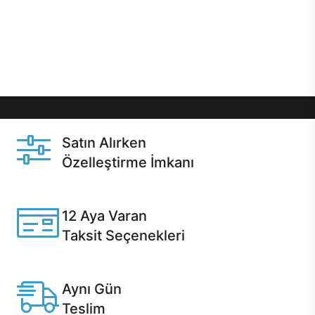
gibi özel fırsatlar Casper kullanıcılarını bekliyor.
Üstelik satın alma ve satın alma sonrasında hızlı
destek sayesinde Casper kullanıcıların her zaman
yanında!
Satın Alırken
Özelleştirme İmkanı
Casper ürünlerini satın alırken ihtiyacınıza göre
özelleştirebilirsiniz.
12 Aya Varan
Taksit Seçenekleri
Anlaşmalı kredi kartlarına 12 aya varan taksit seçenekleri
Casper'da.
Aynı Gün
Teslim