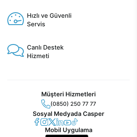
Seçili ürünlerde Aynı Gün Teslim!
Hızlı ve Güvenli
Servis
1 Saatte servis, Jet servis ve Turbo servis seçenekleri
Casper'da!
Canlı Destek
Hizmeti
Ürünlerinizle ilgili Casper Canlı Destek hizmeti her daim
sizinle.
Müşteri Hizmetleri
(0850) 250 77 77
Sosyal Medyada Casper
Casper Facebook
Casper Instagram
Casper Twitter
Casper LinkedIn
Casper YouTube
Casper TikTok
Mobil Uygulama