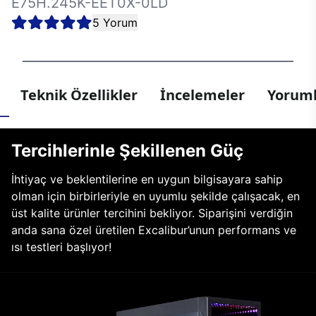
E75H.245K-EET0X-0LD
5 Yorum
Teknik Özellikler
İncelemeler
Yoruml
Tercihlerinle Şekillenen Güç
İhtiyaç ve beklentilerine en uygun bilgisayara sahip
olman için birbirleriyle en uyumlu şekilde çalışacak, en
üst kalite ürünler tercihini bekliyor. Siparişini verdiğin
anda sana özel üretilen Excalibur’unun performans ve
ısı testleri başlıyor!