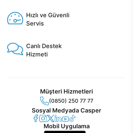
Seçili ürünlerde Aynı Gün Teslim!
Hızlı ve Güvenli
Servis
1 Saatte servis, Jet servis ve Turbo servis seçenekleri
Casper'da!
Canlı Destek
Hizmeti
Ürünlerinizle ilgili Casper Canlı Destek hizmeti her daim
sizinle.
Müşteri Hizmetleri
(0850) 250 77 77
Sosyal Medyada Casper
Casper Facebook
Casper Instagram
Casper Twitter
Casper LinkedIn
Casper YouTube
Casper TikTok
Mobil Uygulama