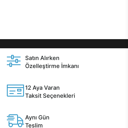
gibi özel fırsatlar Casper kullanıcılarını bekliyor.
Üstelik satın alma ve satın alma sonrasında hızlı
destek sayesinde Casper kullanıcıların her zaman
yanında!
Satın Alırken
Özelleştirme İmkanı
Casper ürünlerini satın alırken ihtiyacınıza göre
özelleştirebilirsiniz.
12 Aya Varan
Taksit Seçenekleri
Anlaşmalı kredi kartlarına 12 aya varan taksit seçenekleri
Casper'da.
Aynı Gün
Teslim