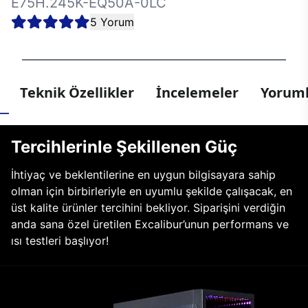
E75H.245K-EQ50A-0LC
5 Yorum
Teknik Özellikler
İncelemeler
Yoruml
Tercihlerinle Şekillenen Güç
İhtiyaç ve beklentilerine en uygun bilgisayara sahip
olman için birbirleriyle en uyumlu şekilde çalışacak, en
üst kalite ürünler tercihini bekliyor. Siparişini verdiğin
anda sana özel üretilen Excalibur’unun performans ve
ısı testleri başlıyor!