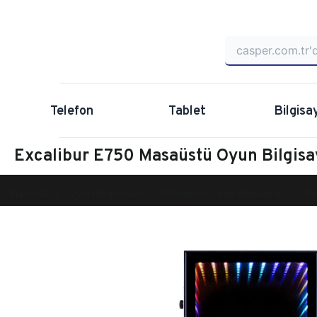
Telefon
Tablet
Bilgisa
Excalibur E750 Masaüstü Oyun Bilgi
Anasayfa
Oyun Bilgisayarı
Masaüstü Oyun Bilgisayarı
Ex