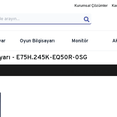
Kurumsal Çözümler
Ka
yar
Oyun Bilgisayarı
Monitör
A
sayarı - E75H.245K-EQ50R-0SG
calibur E750 Masaüstü Oyun Bilgisayarı
E75H.245K-EQ50R-0SG