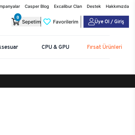
mpanyalar
Casper Blog
Excalibur Clan
Destek
Hakkımızda
0
Üye Ol / Giriş
Sepetim
Favorilerim
ksesuar
CPU & GPU
Fırsat Ürünleri