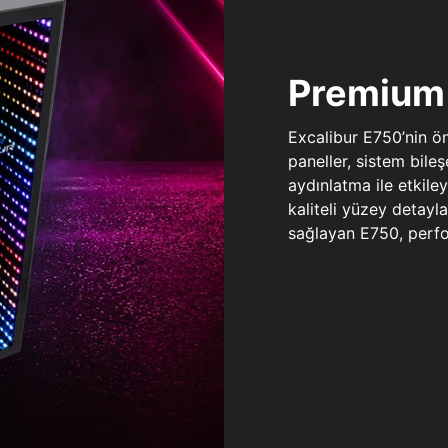
Premium 
Excalibur E750’nin ö
paneller, sistem bile
aydınlatma ile etkile
kaliteli yüzey detay
sağlayan E750, perfo