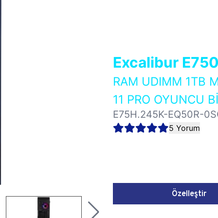
Excalibur E75
RAM UDIMM 1TB M
11 PRO OYUNCU Bİ
E75H.245K-EQ50R-0S
5 Yorum
Özelleştir