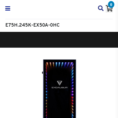
0
E75H.245K-EX50A-0HC
Oyun Bilgisayarı
Masaüstü Oyun Bilgisayarı
Excalibur