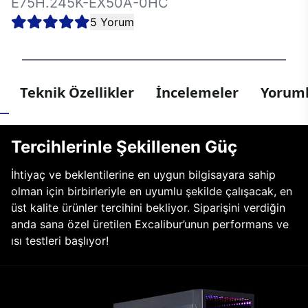
E75H.245K-EX50A-0HC
5 Yorum
Teknik Özellikler
İncelemeler
Yoruml
Tercihlerinle Şekillenen Güç
İhtiyaç ve beklentilerine en uygun bilgisayara sahip
olman için birbirleriyle en uyumlu şekilde çalışacak, en
üst kalite ürünler tercihini bekliyor. Siparişini verdiğin
anda sana özel üretilen Excalibur’unun performans ve
ısı testleri başlıyor!