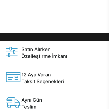
gibi özel fırsatlar Casper kullanıcılarını bekliyor.
Üstelik satın alma ve satın alma sonrasında hızlı
destek sayesinde Casper kullanıcıların her zaman
yanında!
Satın Alırken
Özelleştirme İmkanı
Casper ürünlerini satın alırken ihtiyacınıza göre
özelleştirebilirsiniz.
12 Aya Varan
Taksit Seçenekleri
Anlaşmalı kredi kartlarına 12 aya varan taksit seçenekleri
Casper'da.
Aynı Gün
Teslim