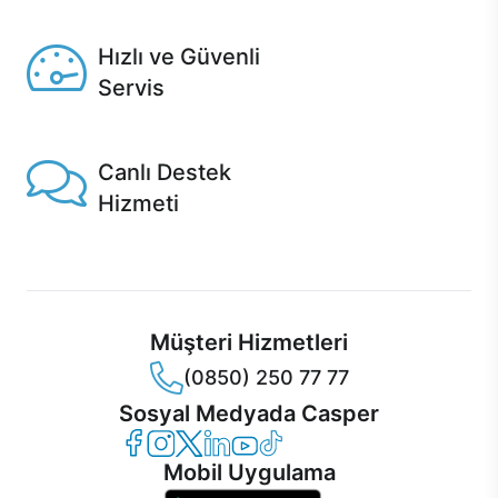
Seçili ürünlerde Aynı Gün Teslim!
Hızlı ve Güvenli
Servis
1 Saatte servis, Jet servis ve Turbo servis seçenekleri
Casper'da!
Canlı Destek
Hizmeti
Ürünlerinizle ilgili Casper Canlı Destek hizmeti her daim
sizinle.
Müşteri Hizmetleri
(0850) 250 77 77
Sosyal Medyada Casper
Casper Facebook
Casper Instagram
Casper Twitter
Casper LinkedIn
Casper YouTube
Casper TikTok
Mobil Uygulama