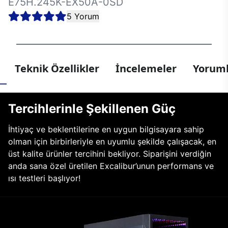
E75H.245K-EX50A-0SD
5 Yorum
Teknik Özellikler
İncelemeler
Yoruml
Tercihlerinle Şekillenen Güç
İhtiyaç ve beklentilerine en uygun bilgisayara sahip
olman için birbirleriyle en uyumlu şekilde çalışacak, en
üst kalite ürünler tercihini bekliyor. Siparişini verdiğin
anda sana özel üretilen Excalibur’unun performans ve
ısı testleri başlıyor!