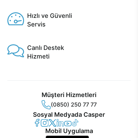
Seçili ürünlerde Aynı Gün Teslim!
Hızlı ve Güvenli
Servis
1 Saatte servis, Jet servis ve Turbo servis seçenekleri
Casper'da!
Canlı Destek
Hizmeti
Ürünlerinizle ilgili Casper Canlı Destek hizmeti her daim
sizinle.
Müşteri Hizmetleri
(0850) 250 77 77
Sosyal Medyada Casper
Casper Facebook
Casper Instagram
Casper Twitter
Casper LinkedIn
Casper YouTube
Casper TikTok
Mobil Uygulama