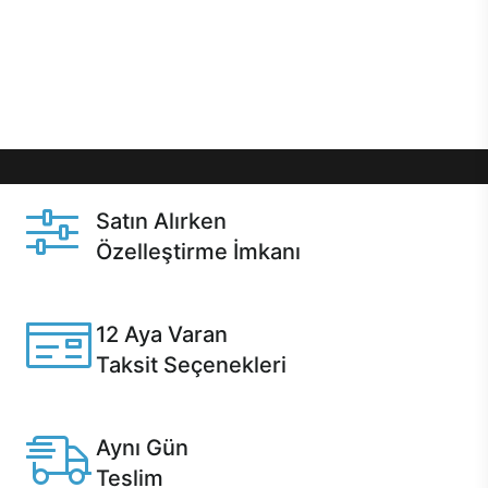
gibi özel fırsatlar Casper kullanıcılarını bekliyor.
Üstelik satın alma ve satın alma sonrasında hızlı
destek sayesinde Casper kullanıcıların her zaman
yanında!
Satın Alırken
Özelleştirme İmkanı
Casper ürünlerini satın alırken ihtiyacınıza göre
özelleştirebilirsiniz.
12 Aya Varan
Taksit Seçenekleri
Anlaşmalı kredi kartlarına 12 aya varan taksit seçenekleri
Casper'da.
Aynı Gün
Teslim