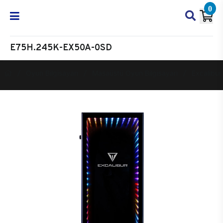
0
E75H.245K-EX50A-0SD
Oyun Bilgisayarı
Masaüstü Oyun Bilgisayarı
Excalibur