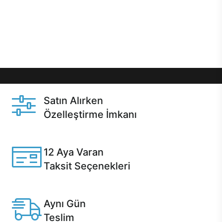
gibi özel fırsatlar Casper kullanıcılarını bekliyor.
Üstelik satın alma ve satın alma sonrasında hızlı
destek sayesinde Casper kullanıcıların her zaman
yanında!
Satın Alırken
Özelleştirme İmkanı
Casper ürünlerini satın alırken ihtiyacınıza göre
özelleştirebilirsiniz.
12 Aya Varan
Taksit Seçenekleri
Anlaşmalı kredi kartlarına 12 aya varan taksit seçenekleri
Casper'da.
Aynı Gün
Teslim