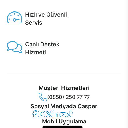
Seçili ürünlerde Aynı Gün Teslim!
Hızlı ve Güvenli
Servis
1 Saatte servis, Jet servis ve Turbo servis seçenekleri
Casper'da!
Canlı Destek
Hizmeti
Ürünlerinizle ilgili Casper Canlı Destek hizmeti her daim
sizinle.
Müşteri Hizmetleri
(0850) 250 77 77
Sosyal Medyada Casper
Casper Facebook
Casper Instagram
Casper Twitter
Casper LinkedIn
Casper YouTube
Casper TikTok
Mobil Uygulama