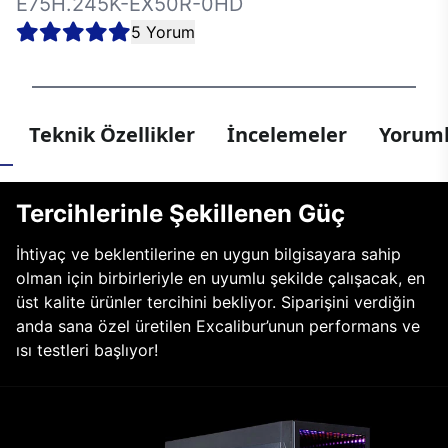
E75H.245K-EX50R-0HD
5 Yorum
Teknik Özellikler
İncelemeler
Yoruml
Tercihlerinle Şekillenen Güç
İhtiyaç ve beklentilerine en uygun bilgisayara sahip
olman için birbirleriyle en uyumlu şekilde çalışacak, en
üst kalite ürünler tercihini bekliyor. Siparişini verdiğin
anda sana özel üretilen Excalibur’unun performans ve
ısı testleri başlıyor!