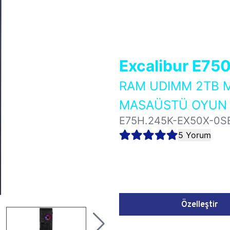
Excalibur E75
RAM UDIMM 2TB M
MASAÜSTÜ OYUN B
E75H.245K-EX50X-0S
5 Yorum
Özelleştir