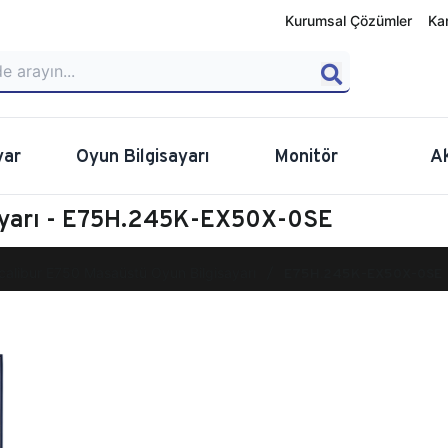
Kurumsal Çözümler
Ka
yar
Oyun Bilgisayarı
Monitör
A
sayarı - E75H.245K-EX50X-0SE
calibur E750 Masaüstü Oyun Bilgisayarı
E75H.245K-EX50X-0SE