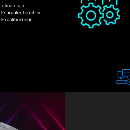
p olman için
te ürünler tercihini
n Excalibur’unun