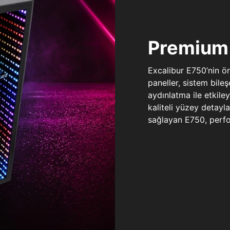
Premium 
Excalibur E750’nin ö
paneller, sistem bile
aydınlatma ile etkile
kaliteli yüzey detay
sağlayan E750, perfo