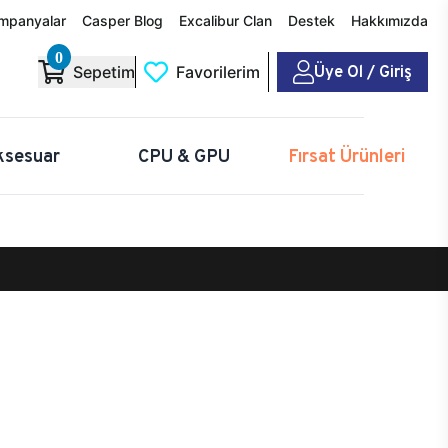
mpanyalar
Casper Blog
Excalibur Clan
Destek
Hakkımızda
0
Üye Ol / Giriş
Sepetim
Favorilerim
ksesuar
CPU & GPU
Fırsat Ürünleri