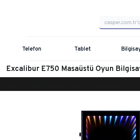
Telefon
Tablet
Bilgisa
Excalibur E750 Masaüstü Oyun Bilgi
Anasayfa
Oyun Bilgisayarı
Masaüstü Oyun Bilgisayarı
Ex