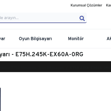
Kurumsal Çözümler
Ka
yar
Oyun Bilgisayarı
Monitör
A
sayarı - E75H.245K-EX60A-0RG
calibur E750 Masaüstü Oyun Bilgisayarı
E75H.245K-EX60A-0RG