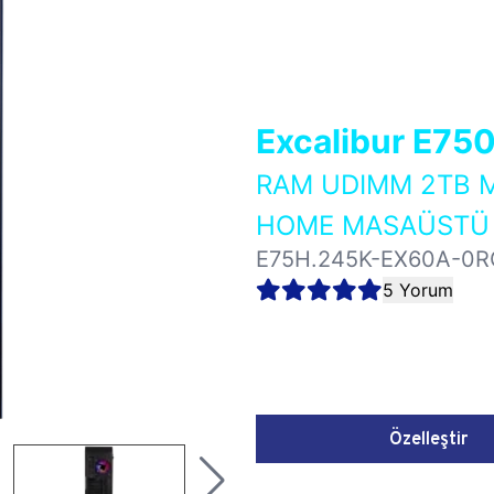
Excalibur E75
RAM UDIMM 2TB M
HOME MASAÜSTÜ 
E75H.245K-EX60A-0R
5 Yorum
Özelleştir