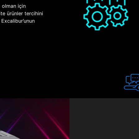
p olman için
te ürünler tercihini
n Excalibur’unun