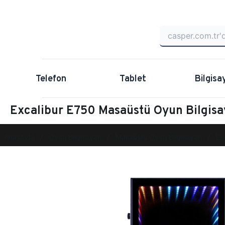
Telefon
Tablet
Bilgisa
Excalibur E750 Masaüstü Oyun Bilgi
Anasayfa
Oyun Bilgisayarı
Masaüstü Oyun Bilgisayarı
Ex