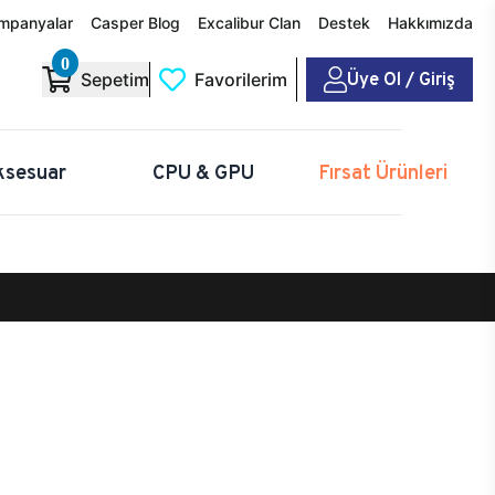
mpanyalar
Casper Blog
Excalibur Clan
Destek
Hakkımızda
0
Üye Ol / Giriş
Sepetim
Favorilerim
ksesuar
CPU & GPU
Fırsat Ürünleri