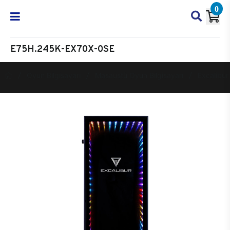
0
E75H.245K-EX70X-0SE
Oyun Bilgisayarı
Masaüstü Oyun Bilgisayarı
Excalibur