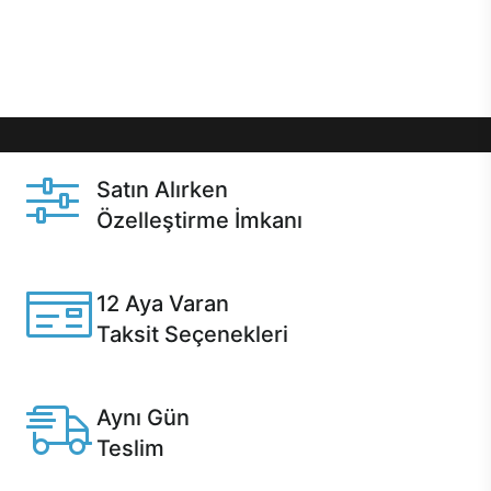
Üstelik satın alma ve satın alma sonrasında hızlı
destek sayesinde Casper kullanıcıların her zaman
yanında!
Satın Alırken
Özelleştirme İmkanı
Casper ürünlerini satın alırken ihtiyacınıza göre
özelleştirebilirsiniz.
12 Aya Varan
Taksit Seçenekleri
Anlaşmalı kredi kartlarına 12 aya varan taksit seçenekleri
Casper'da.
Aynı Gün
Teslim
Seçili ürünlerde Aynı Gün Teslim!