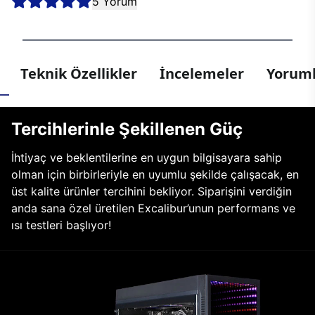
5 Yorum
Teknik Özellikler
İncelemeler
Yoruml
Tercihlerinle Şekillenen Güç
İhtiyaç ve beklentilerine en uygun bilgisayara sahip
olman için birbirleriyle en uyumlu şekilde çalışacak, en
üst kalite ürünler tercihini bekliyor. Siparişini verdiğin
anda sana özel üretilen Excalibur’unun performans ve
ısı testleri başlıyor!