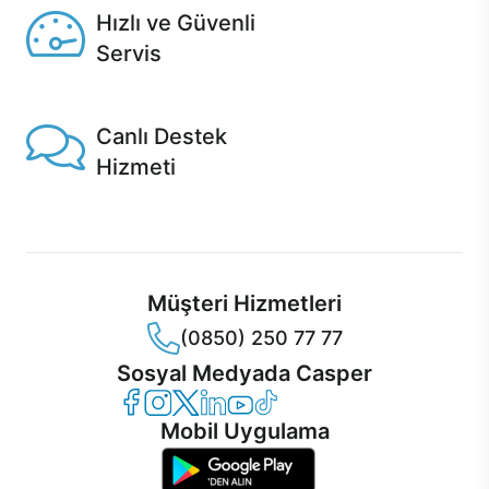
Hızlı ve Güvenli
Servis
1 Saatte servis, Jet servis ve Turbo servis seçenekleri
Casper'da!
Canlı Destek
Hizmeti
Ürünlerinizle ilgili Casper Canlı Destek hizmeti her daim
sizinle.
Müşteri Hizmetleri
(0850) 250 77 77
Sosyal Medyada Casper
Casper Facebook
Casper Instagram
Casper Twitter
Casper LinkedIn
Casper YouTube
Casper TikTok
Mobil Uygulama