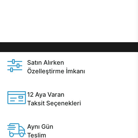
gibi özel fırsatlar Casper kullanıcılarını bekliyor.
Üstelik satın alma ve satın alma sonrasında hızlı
destek sayesinde Casper kullanıcıların her zaman
yanında!
Satın Alırken
Özelleştirme İmkanı
Casper ürünlerini satın alırken ihtiyacınıza göre
özelleştirebilirsiniz.
12 Aya Varan
Taksit Seçenekleri
Anlaşmalı kredi kartlarına 12 aya varan taksit seçenekleri
Casper'da.
Aynı Gün
Teslim