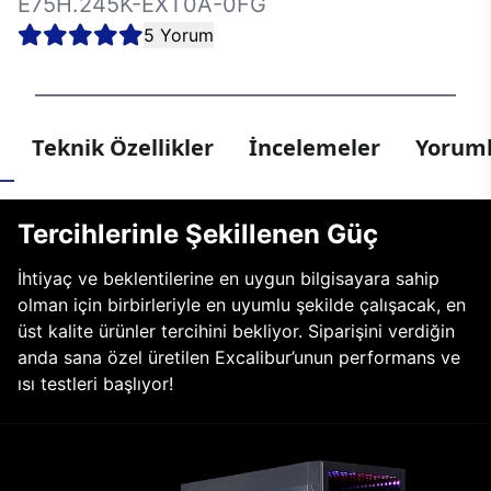
E75H.245K-EXT0A-0FG
5 Yorum
Teknik Özellikler
İncelemeler
Yoruml
Tercihlerinle Şekillenen Güç
İhtiyaç ve beklentilerine en uygun bilgisayara sahip
olman için birbirleriyle en uyumlu şekilde çalışacak, en
üst kalite ürünler tercihini bekliyor. Siparişini verdiğin
anda sana özel üretilen Excalibur’unun performans ve
ısı testleri başlıyor!