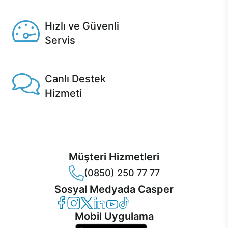
Seçili ürünlerde Aynı Gün Teslim!
Hızlı ve Güvenli
Servis
1 Saatte servis, Jet servis ve Turbo servis seçenekleri
Casper'da!
Canlı Destek
Hizmeti
Ürünlerinizle ilgili Casper Canlı Destek hizmeti her daim
sizinle.
Müşteri Hizmetleri
(0850) 250 77 77
Sosyal Medyada Casper
Casper Facebook
Casper Instagram
Casper Twitter
Casper LinkedIn
Casper YouTube
Casper TikTok
Mobil Uygulama