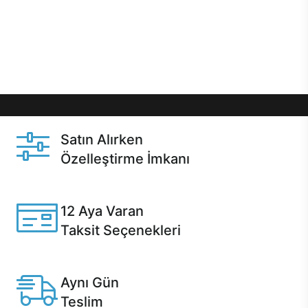
gibi özel fırsatlar Casper kullanıcılarını bekliyor.
Üstelik satın alma ve satın alma sonrasında hızlı
destek sayesinde Casper kullanıcıların her zaman
yanında!
Satın Alırken
Özelleştirme İmkanı
Casper ürünlerini satın alırken ihtiyacınıza göre
özelleştirebilirsiniz.
12 Aya Varan
Taksit Seçenekleri
Anlaşmalı kredi kartlarına 12 aya varan taksit seçenekleri
Casper'da.
Aynı Gün
Teslim