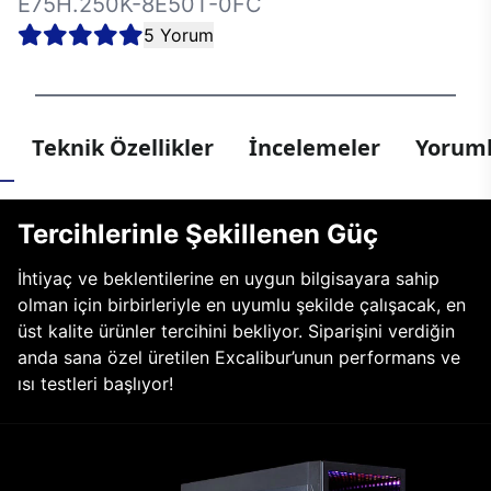
E75H.250K-8E50T-0FC
5 Yorum
Teknik Özellikler
İncelemeler
Yoruml
Tercihlerinle Şekillenen Güç
İhtiyaç ve beklentilerine en uygun bilgisayara sahip
olman için birbirleriyle en uyumlu şekilde çalışacak, en
üst kalite ürünler tercihini bekliyor. Siparişini verdiğin
anda sana özel üretilen Excalibur’unun performans ve
ısı testleri başlıyor!