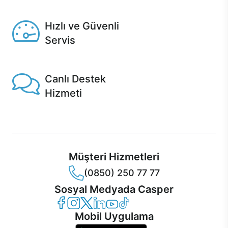
Seçili ürünlerde Aynı Gün Teslim!
Hızlı ve Güvenli
Servis
1 Saatte servis, Jet servis ve Turbo servis seçenekleri
Casper'da!
Canlı Destek
Hizmeti
Ürünlerinizle ilgili Casper Canlı Destek hizmeti her daim
sizinle.
Müşteri Hizmetleri
(0850) 250 77 77
Sosyal Medyada Casper
Casper Facebook
Casper Instagram
Casper Twitter
Casper LinkedIn
Casper YouTube
Casper TikTok
Mobil Uygulama