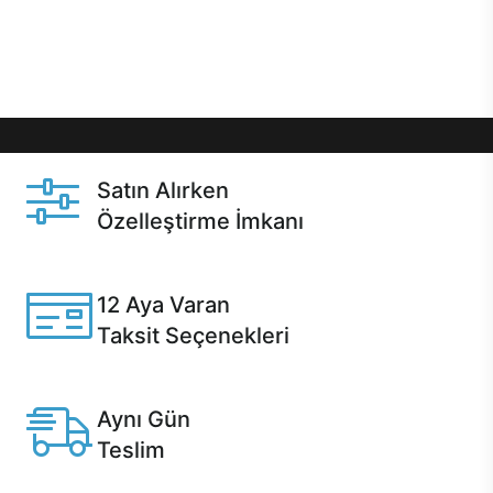
Üstelik satın alma ve satın alma sonrasında hızlı
destek sayesinde Casper kullanıcıların her zaman
yanında!
Satın Alırken
Özelleştirme İmkanı
Casper ürünlerini satın alırken ihtiyacınıza göre
özelleştirebilirsiniz.
12 Aya Varan
Taksit Seçenekleri
Anlaşmalı kredi kartlarına 12 aya varan taksit seçenekleri
Casper'da.
Aynı Gün
Teslim
Seçili ürünlerde Aynı Gün Teslim!