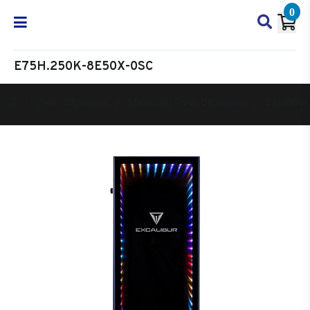
0
E75H.250K-8E50X-0SC
Oyun Bilgisayarı
Masaüstü Oyun Bilgisayarı
Excalibur