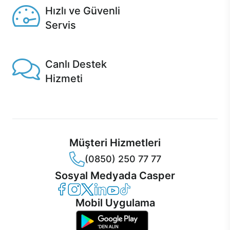
Hızlı ve Güvenli
Servis
1 Saatte servis, Jet servis ve Turbo servis seçenekleri
Casper'da!
Canlı Destek
Hizmeti
Ürünlerinizle ilgili Casper Canlı Destek hizmeti her daim
sizinle.
Müşteri Hizmetleri
(0850) 250 77 77
Sosyal Medyada Casper
Casper Facebook
Casper Instagram
Casper Twitter
Casper LinkedIn
Casper YouTube
Casper TikTok
Mobil Uygulama