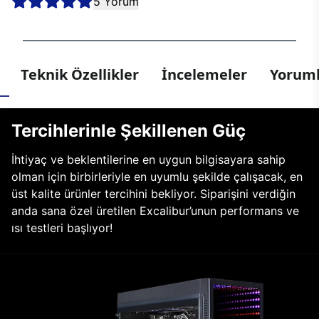
5 Yorum
Teknik Özellikler
İncelemeler
Yoruml
Tercihlerinle Şekillenen Güç
İhtiyaç ve beklentilerine en uygun bilgisayara sahip
olman için birbirleriyle en uyumlu şekilde çalışacak, en
üst kalite ürünler tercihini bekliyor. Siparişini verdiğin
anda sana özel üretilen Excalibur’unun performans ve
ısı testleri başlıyor!