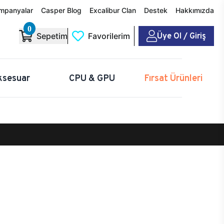
mpanyalar
Casper Blog
Excalibur Clan
Destek
Hakkımızda
0
Üye Ol / Giriş
Sepetim
Favorilerim
ksesuar
CPU & GPU
Fırsat Ürünleri