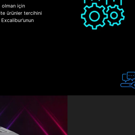
p olman için
te ürünler tercihini
n Excalibur’unun