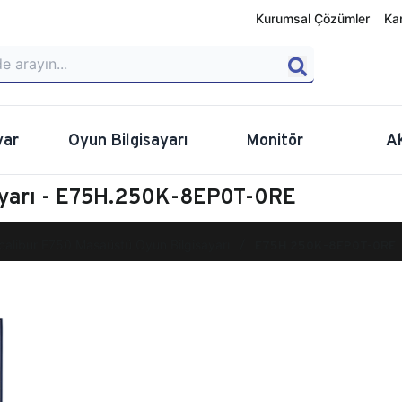
Kurumsal Çözümler
Ka
yar
Oyun Bilgisayarı
Monitör
A
ayarı - E75H.250K-8EP0T-0RE
calibur E750 Masaüstü Oyun Bilgisayarı
E75H.250K-8EP0T-0RE