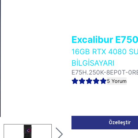
Excalibur E75
16GB RTX 4080 
BİLGİSAYARI
E75H.250K-8EP0T-0R
5 Yorum
Özelleştir