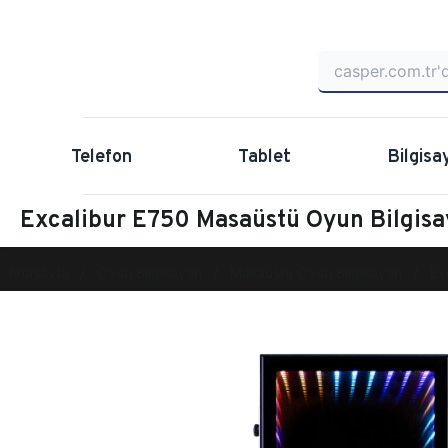
Telefon
Tablet
Bilgisa
Excalibur E750 Masaüstü Oyun Bilgis
Anasayfa
Oyun Bilgisayarı
Masaüstü Oyun Bilgisayarı
Ex