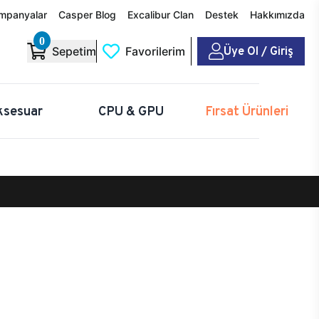
mpanyalar
Casper Blog
Excalibur Clan
Destek
Hakkımızda
0
Üye Ol / Giriş
Sepetim
Favorilerim
ksesuar
CPU & GPU
Fırsat Ürünleri