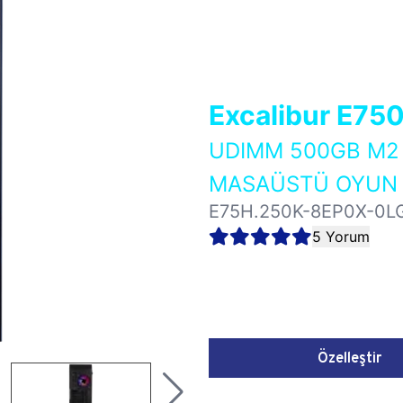
Excalibur E75
UDIMM 500GB M2 
MASAÜSTÜ OYUN B
E75H.250K-8EP0X-0L
5 Yorum
Özelleştir