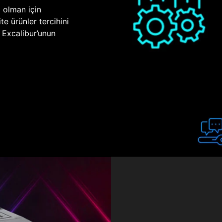
p olman için
te ürünler tercihini
n Excalibur’unun