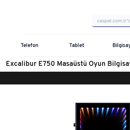
Telefon
Tablet
Bilgisa
Excalibur E750 Masaüstü Oyun Bilgi
Anasayfa
Oyun Bilgisayarı
Masaüstü Oyun Bilgisayarı
Ex