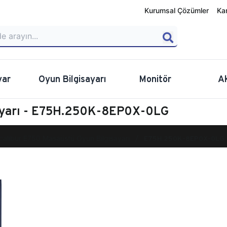
Kurumsal Çözümler
Ka
yar
Oyun Bilgisayarı
Monitör
A
sayarı - E75H.250K-8EP0X-0LG
calibur E750 Masaüstü Oyun Bilgisayarı
E75H.250K-8EP0X-0LG