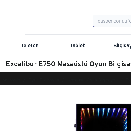
Telefon
Tablet
Bilgisa
Excalibur E750 Masaüstü Oyun Bilgi
Anasayfa
Oyun Bilgisayarı
Masaüstü Oyun Bilgisayarı
Ex