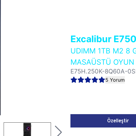
Excalibur E75
UDIMM 1TB M2 8 
MASAÜSTÜ OYUN B
E75H.250K-8Q60A-0S
5 Yorum
Özelleştir