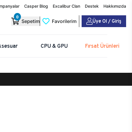
mpanyalar
Casper Blog
Excalibur Clan
Destek
Hakkımızda
0
Üye Ol / Giriş
Sepetim
Favorilerim
ksesuar
CPU & GPU
Fırsat Ürünleri