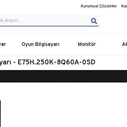
Kurumsal Çözümler
Ka
yar
Oyun Bilgisayarı
Monitör
A
sayarı - E75H.250K-8Q60A-0SD
calibur E750 Masaüstü Oyun Bilgisayarı
E75H.250K-8Q60A-0SD