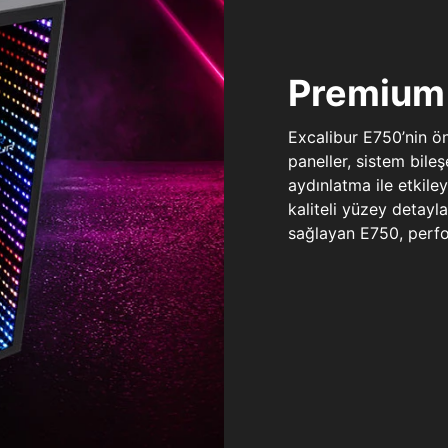
Premium 
Excalibur E750’nin ö
paneller, sistem bile
aydınlatma ile etkile
kaliteli yüzey detay
sağlayan E750, perfo