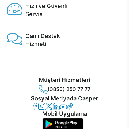
Hızlı ve Güvenli
Servis
1 Saatte servis, Jet servis ve Turbo servis seçenekleri
Casper'da!
Canlı Destek
Hizmeti
Ürünlerinizle ilgili Casper Canlı Destek hizmeti her daim
sizinle.
Müşteri Hizmetleri
(0850) 250 77 77
Sosyal Medyada Casper
Casper Facebook
Casper Instagram
Casper Twitter
Casper LinkedIn
Casper YouTube
Casper TikTok
Mobil Uygulama