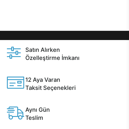
Üstelik satın alma ve satın alma sonrasında hızlı
destek sayesinde Casper kullanıcıların her zaman
yanında!
Satın Alırken
Özelleştirme İmkanı
Casper ürünlerini satın alırken ihtiyacınıza göre
özelleştirebilirsiniz.
12 Aya Varan
Taksit Seçenekleri
Anlaşmalı kredi kartlarına 12 aya varan taksit seçenekleri
Casper'da.
Aynı Gün
Teslim
Seçili ürünlerde Aynı Gün Teslim!