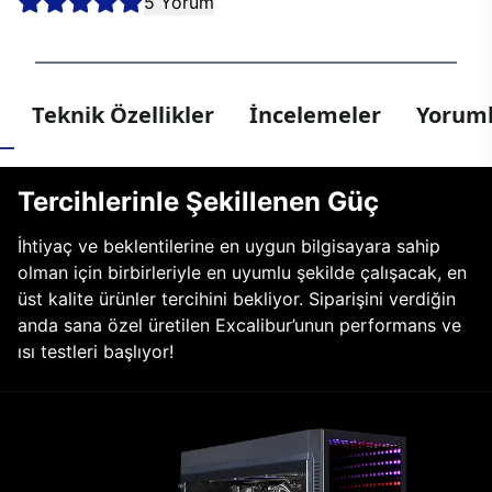
5 Yorum
Teknik Özellikler
İncelemeler
Yoruml
Tercihlerinle Şekillenen Güç
İhtiyaç ve beklentilerine en uygun bilgisayara sahip
olman için birbirleriyle en uyumlu şekilde çalışacak, en
üst kalite ürünler tercihini bekliyor. Siparişini verdiğin
anda sana özel üretilen Excalibur’unun performans ve
ısı testleri başlıyor!