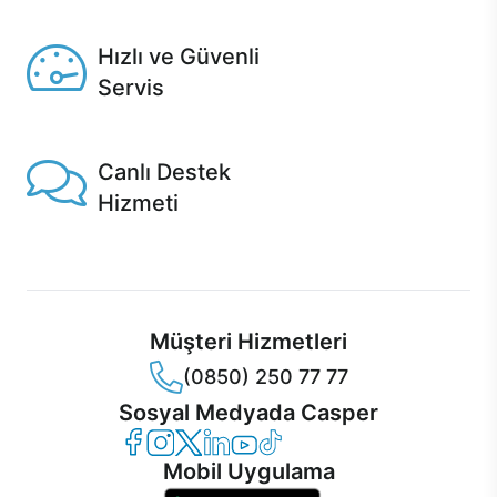
Seçili ürünlerde Aynı Gün Teslim!
Hızlı ve Güvenli
Servis
1 Saatte servis, Jet servis ve Turbo servis seçenekleri
Casper'da!
Canlı Destek
Hizmeti
Ürünlerinizle ilgili Casper Canlı Destek hizmeti her daim
sizinle.
Müşteri Hizmetleri
(0850) 250 77 77
Sosyal Medyada Casper
Casper Facebook
Casper Instagram
Casper Twitter
Casper LinkedIn
Casper YouTube
Casper TikTok
Mobil Uygulama