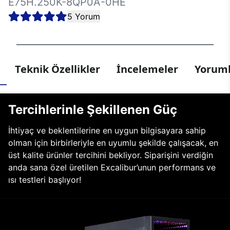
E75H.250K-8QP0A-0HE
5 Yorum
Teknik Özellikler
İncelemeler
Yoruml
Tercihlerinle Şekillenen Güç
İhtiyaç ve beklentilerine en uygun bilgisayara sahip
olman için birbirleriyle en uyumlu şekilde çalışacak, en
üst kalite ürünler tercihini bekliyor. Siparişini verdiğin
anda sana özel üretilen Excalibur’unun performans ve
ısı testleri başlıyor!