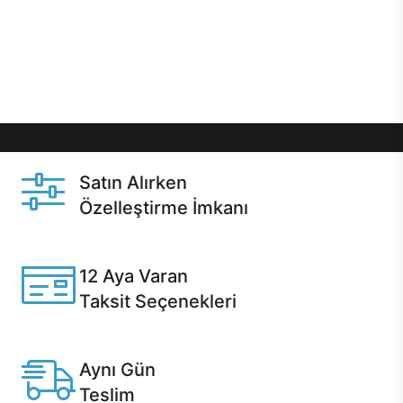
gibi özel fırsatlar Casper kullanıcılarını bekliyor.
Üstelik satın alma ve satın alma sonrasında hızlı
destek sayesinde Casper kullanıcıların her zaman
yanında!
Satın Alırken
Özelleştirme İmkanı
Casper ürünlerini satın alırken ihtiyacınıza göre
özelleştirebilirsiniz.
12 Aya Varan
Taksit Seçenekleri
Anlaşmalı kredi kartlarına 12 aya varan taksit seçenekleri
Casper'da.
Aynı Gün
Teslim