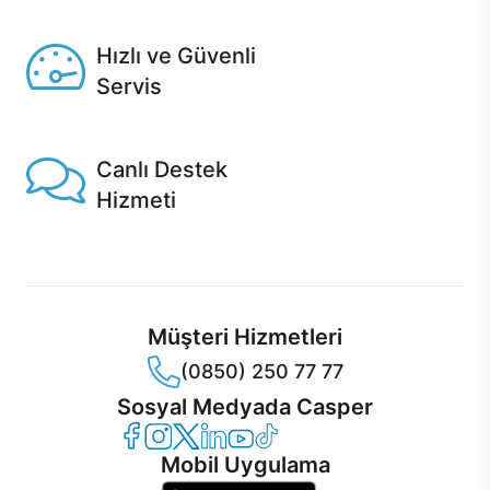
Seçili ürünlerde Aynı Gün Teslim!
Hızlı ve Güvenli
Servis
1 Saatte servis, Jet servis ve Turbo servis seçenekleri
Casper'da!
Canlı Destek
Hizmeti
Ürünlerinizle ilgili Casper Canlı Destek hizmeti her daim
sizinle.
Müşteri Hizmetleri
(0850) 250 77 77
Sosyal Medyada Casper
Casper Facebook
Casper Instagram
Casper Twitter
Casper LinkedIn
Casper YouTube
Casper TikTok
Mobil Uygulama