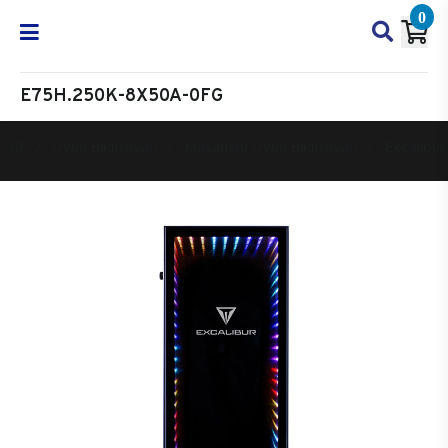
0
E75H.250K-8X50A-0FG
Oyun Bilgisayarı
Masaüstü Oyun Bilgisayarı
Excalibur