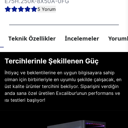
E75H.250K-8X50A-0FG
5 Yorum
Teknik Özellikler
İncelemeler
Yoruml
Tercihlerinle Şekillenen Güç
İhtiyaç ve beklentilerine en uygun bilgisayara sahip
olman için birbirleriyle en uyumlu şekilde çalışacak, en
üst kalite ürünler tercihini bekliyor. Siparişini verdiğin
anda sana özel üretilen Excalibur’unun performans ve
ısı testleri başlıyor!