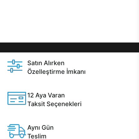
gibi özel fırsatlar Casper kullanıcılarını bekliyor.
Üstelik satın alma ve satın alma sonrasında hızlı
destek sayesinde Casper kullanıcıların her zaman
yanında!
Satın Alırken
Özelleştirme İmkanı
Casper ürünlerini satın alırken ihtiyacınıza göre
özelleştirebilirsiniz.
12 Aya Varan
Taksit Seçenekleri
Anlaşmalı kredi kartlarına 12 aya varan taksit seçenekleri
Casper'da.
Aynı Gün
Teslim